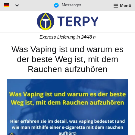
Messenger
Menü
rmenü
lappen
rmenü
Express Lieferung in 24/48 h
lappen
rmenü
Was Vaping ist und warum es
lappen
der beste Weg ist, mit dem
Rauchen aufzuhören