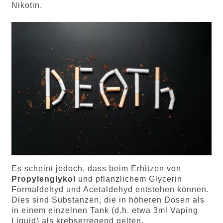
Nikotin.
Es scheint jedoch, dass beim Erhitzen von
Propylenglykol
und pflanzlichem Glycerin
Formaldehyd und Acetaldehyd entstehen können.
Dies sind Substanzen, die in höheren Dosen als
in einem einzelnen Tank (d.h. etwa 3ml Vaping
Liquid) als krebserregend gelten.