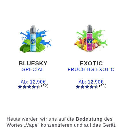
BLUESKY
EXOTIC
SPECIAL
FRUCHTIG EXOTIC
Ab:
12,90
€
Ab:
12,90
€
(52)
(61)
52
Bewertet
61
Bewertet
mit
4.60
mit
4.75
von 5,
von 5,
basieren
basierend
d auf
auf
Heute werden wir uns auf die
Bedeutung
des
Kundenb
Kundenb
Wortes „Vape“ konzentrieren und auf das Gerät,