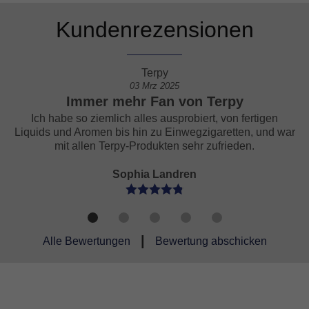
Kundenrezensionen
Terpy
03 Mrz 2025
Immer mehr Fan von Terpy
Nie wied
be so ziemlich alles ausprobiert, von fertigen
Ich habe Terp
nd Aromen bis hin zu Einwegzigaretten, und war
jetzt nur noch
it allen Terpy-Produkten sehr zufrieden.
Sophia Landren
|
Alle Bewertungen
Bewertung abschicken