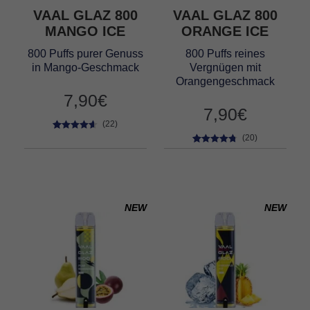
VAAL GLAZ 800
VAAL GLAZ 800
MANGO ICE
ORANGE ICE
800 Puffs purer Genuss
800 Puffs reines
in Mango-Geschmack
Vergnügen mit
Orangengeschmack
7,90
€
7,90
€
(22)
22
Bewertet
(20)
mit
4.45
20
Bewertet
von 5,
mit
4.60
basierend
von 5,
auf
basierend
Kundenbe
auf
NEW
NEW
wertungen
Kundenbe
wertungen