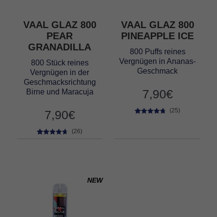
VAAL GLAZ 800
VAAL GLAZ 800
PEAR
PINEAPPLE ICE
GRANADILLA
800 Puffs reines
Vergnügen in Ananas-
800 Stück reines
Geschmack
Vergnügen in der
Geschmacksrichtung
7,90
€
Birne und Maracuja
(25)
7,90
€
25
Bewertet
mit
4.64
(26)
von 5,
26
Bewertet
basierend
mit
4.50
auf
von 5,
Kundenbe
basierend
wertungen
auf
NEW
Kundenbe
wertungen