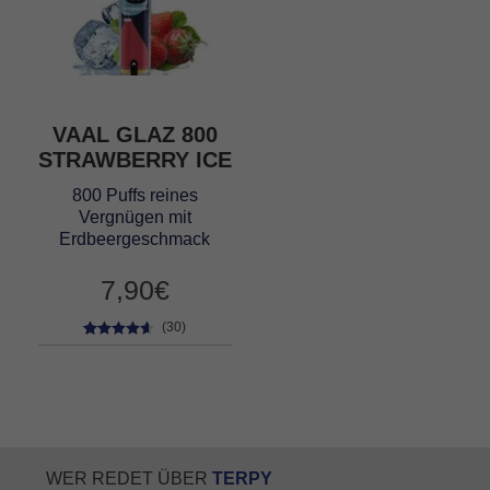
VAAL GLAZ 800
STRAWBERRY ICE
800 Puffs reines
Vergnügen mit
Erdbeergeschmack
7,90
€
(30)
30
Bewertet
mit
4.47
von 5,
basierend
auf
Kundenbe
wertungen
WER REDET ÜBER
TERPY