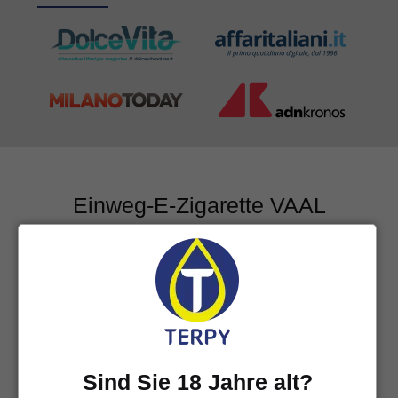
Einweg-E-Zigarette VAAL
Die VAAL Einweg-E-Zigaretten sind klein, farbenfroh
und leicht. Sie passen perfekt in die Tasche, um sie
überallhin mitzunehmen.
Ideal für diejenigen, die verschiedene Geschmäcker
abseits des üblichen Tabaks und besonders fruchtige
Aromen ausprobieren möchten, sind sie Einweggeräte
mit 17 mg/ml Nikotinsalzen. Die Vaal bieten ein
Sind Sie 18 Jahre alt?
intensives und zufriedenstellendes Raucherlebnis ohne