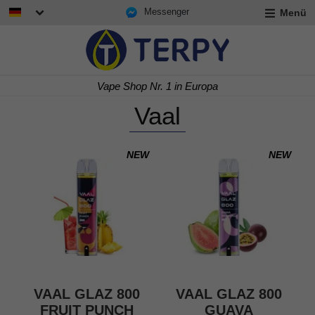
Messenger
Menü
rmenü
lappen
Express Lieferung in 24/48 h
Vaal
NEW
NEW
rmenü
lappen
rmenü
lappen
VAAL GLAZ 800
VAAL GLAZ 800
FRUIT PUNCH
GUAVA