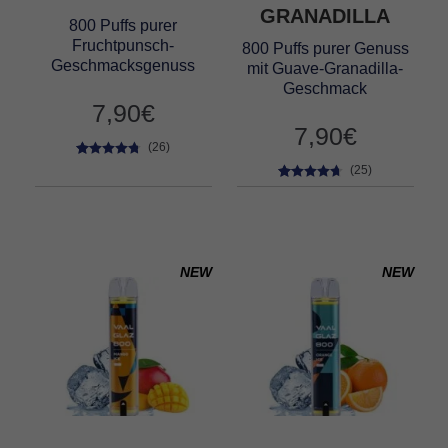
GRANADILLA
800 Puffs purer
Fruchtpunsch-
800 Puffs purer Genuss
Geschmacksgenuss
mit Guave-Granadilla-
Geschmack
7,90
€
7,90
€
(26)
26
Bewertet
(25)
mit
4.58
25
Bewertet
von 5,
mit
4.56
basierend
von 5,
auf
basierend
Kundenbe
auf
NEW
NEW
wertungen
Kundenbe
wertungen