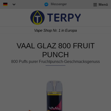
Messenger
Menü
rmenü
lappen
rmenü
Vape Shop Nr. 1 in Europa
lappen
rmenü
lappen
VAAL GLAZ 800 FRUIT
PUNCH
800 Puffs purer Fruchtpunsch-Geschmacksgenuss