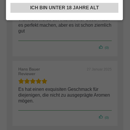
Reviewer
ICH BIN UNTER 18 JAHRE ALT
Vielleicht würde ein intensiverer Geschmack
es perfekt machen, aber es ist schon ziemlich
gut
(0)
Hans Bauer
27 Januar 2025
Reviewer
Es hat einen exquisiten Geschmack für
diejenigen, die nicht zu ausgeprägte Aromen
mögen.
(0)