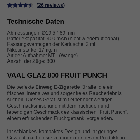
FRUIT
(
26
reviews)
PUNCH
Bewertet
26
Menge
Technische Daten
mit
4.58
von 5,
Abmessungen: Ø19,5 * 89 mm
basierend
Batteriekapazität: 400 mAh (nicht wiederaufladbar)
auf
Fassungsvermögen der Kartusche: 2 ml
Nikotinstärke: 17mg/ml
Kundenbe
Art der Aufnahme: MTL (Wange)
wertungen
Anzahl der Züge: 800
VAAL GLAZ 800 FRUIT PUNCH
Die perfekte
Einweg E-Zigarette
für alle, die ein
frisches, intensives und sorgenfreies Raucherlebnis
suchen. Dieses Gerät ist mit einer hochwertigen
Geschmacksmischung mit dem fruchtigen und
lebendigen Geschmack des klassischen "Fruit Punch",
einem erfrischenden Fruchtgetränk, vorgeladen.
Ihr schlankes, kompaktes Design und ihr geringes
Gewicht machen sie zu einem der besten Produkte in