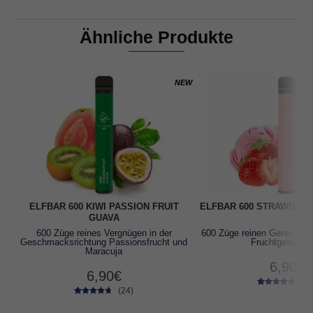
Ähnliche Produkte
NEW
ELFBAR 600 KIWI PASSION FRUIT
ELFBAR 600 STRAWBERR
GUAVA
600 Züge reines Vergnügen in der
600 Züge reinen Genusses 
Geschmacksrichtung Passionsfrucht und
Fruchtgeschm
Maracuja
6,90
€
6,90
€
(22
(24)
22
Bewertet
24
Bewertet
mit
4.73
mit
4.46