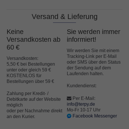
von 5,
von 5,
basierend
basierend
auf
auf
Versand & Lieferung
Kundenbe
Kundenbe
wertungen
wertungen
Keine
Sie werden immer
Versandkosten ab
informiert!
60 €
Wir werden Sie mit einem
Tracking-Link per E-Mail
Versandkosten:
oder SMS über den Status
5,50 € bei Bestellungen
der Sendung auf dem
unter oder gleich 59 €
Laufenden halten.
KOSTENLOS für
Bestellungen über 59 €
Kundendienst:
Zahlung per Kredit- /
Per E-Mail:
Debitkarte auf der Website
info@terpy.de
möglich
Mo-Fr 10-17 Uhr
oder per Nachnahme direkt
Facebook Messenger
an den Kurier.