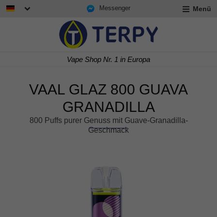
Messenger
Menü
rmenü
lappen
rmenü
p Nr. 1 in Europa
Express Li
lappen
rmenü
lappen
VAAL GLAZ 800 GUAVA
GRANADILLA
800 Puffs purer Genuss mit Guave-Granadilla-
Geschmack