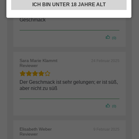
ICH BIN UNTER 18 JAHRE ALT
Ich liebe es, es ist perfekt für meinen
Geschmack
(0)
Sara Marie Klammt
24 Februar 2025
Reviewer
Der Geschmack ist sehr gelungen; er ist süß,
aber nicht zu süß
(0)
Elisabeth Weber
9 Februar 2025
Reviewer