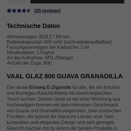
800
GUAVA
(
25
reviews)
GRANADILLA
Bewertet
25
Menge
Technische Daten
mit
4.56
von 5,
Abmessungen: Ø19,5 * 89 mm
basierend
Batteriekapazität: 400 mAh (nicht wiederaufladbar)
auf
Fassungsvermögen der Kartusche: 2 ml
Nikotinstärke: 17mg/ml
Kundenbe
Art der Aufnahme: MTL (Wange)
wertungen
Anzahl der Züge: 800
VAAL GLAZ 800 GUAVA GRANADILLA
Die ideale
Einweg E-Zigarette
für alle, die ein frisches
und fruchtiges Raucherlebnis mit einem tropischen
Touch suchen. Dieses Gerät ist mit einer Mischung aus
hochwertigen Aromen mit dem intensiven Geschmack
von Guave und Granadilla vorgeladen, zwei exotischen
Früchten, die typisch für tropische Länder sind. Sein
kompaktes und elegantes Design und sein geringes
Gewicht machen ihn zu einem der besten Produkte in