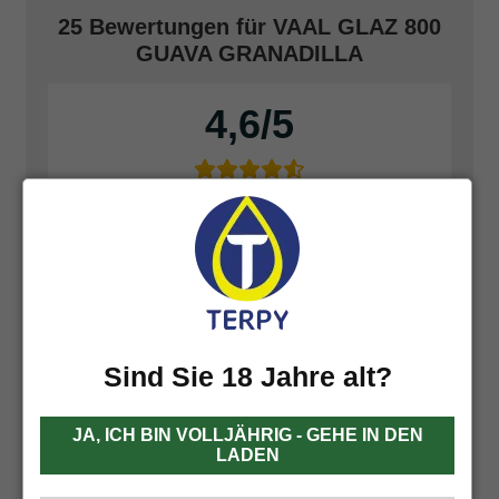
25 Bewertungen für
VAAL GLAZ 800
GUAVA GRANADILLA
4,6
Basierend auf 25 Bewertungen
Füge deine Bewertung hinzu
Sind Sie 18 Jahre alt?
JA, ICH BIN VOLLJÄHRIG - GEHE IN DEN
LADEN
Karl-heinz Birkhofer
4 März 2025
Reviewer