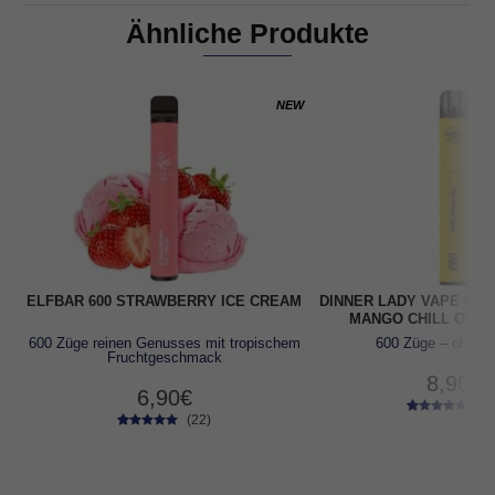
Ähnliche Produkte
NEW
ELFBAR 600 STRAWBERRY ICE CREAM
DINNER LADY VAPE PEN
MANGO CHILL OHNE
600 Züge reinen Genusses mit tropischem
600 Züge
– ohne N
Fruchtgeschmack
8,90
€
6,90
€
(12
(22)
12
Bewertet
22
Bewertet
mit
4.50
mit
4.73
von 5,
von 5,
basierend
basierend
auf