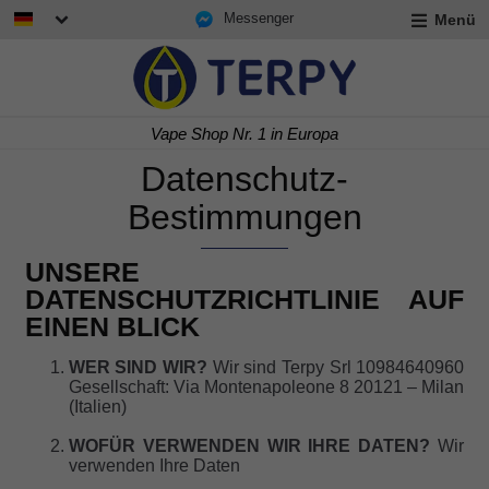
Messenger
Menü
rmenü
lappen
rmenü
Vape Shop Nr. 1 in Europa
lappen
rmenü
Datenschutz-
lappen
Bestimmungen
UNSERE
DATENSCHUTZRICHTLINIE AUF
EINEN BLICK
WER SIND WIR?
Wir sind Terpy Srl 10984640960
Gesellschaft: Via Montenapoleone 8 20121 – Milan
(Italien)
WOFÜR VERWENDEN WIR IHRE DATEN?
Wir
verwenden Ihre Daten