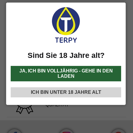
KOSTENLOSER VERSAND
AB 60€
EXPRESS
SENDUNG
Sind Sie 18 Jahre alt?
NEUTRALER
JA, ICH BIN VOLLJÄHRIG - GEHE IN DEN
VERSAND
LADEN
ICH BIN UNTER 18 JAHRE ALT
GARANTIERTE
QUALITÄT