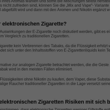
ion ihres Aromas wählen und somit die Mischungen selbst herste
 nicht zufrieden sind, können Sie die „Mix and Vape“- Variante
ml abgefüllt wird und dann mit den Aromen und Nikotin ergänzt we
 elektronischen Zigarette?
swirkungen der E-Zigarette noch diskutiert werden, gibt es ein
m Vergleich zu traditionellen Zigaretten.
garette kein Verbrennen des Tabaks, da die Flüssigkeit erhitzt 
et sich unter den Inhaltsstoffen von E-Zigarettenliquids kein Te
ernative zur analogen Zigarette betrachtet werden, die die Ges
k wird in den meisten Fällen eliminiert.
, Flüssigkeiten ohne Nikotin zu kaufen, dem Vaper, diese Substan
ge Raucher traditioneller Zigaretten in die Lage versetzt sein
ektronischen Zigaretten Risiken mit sich 
nstimmen, dass elektronische Zigaretten weniger Giftstoffe ent