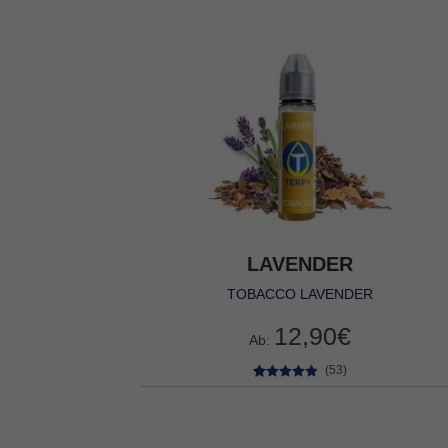
LAVENDER
TOBACCO LAVENDER
12,90
€
Ab:
(53)
53
Bewertet
mit
4.83
von 5,
basierend