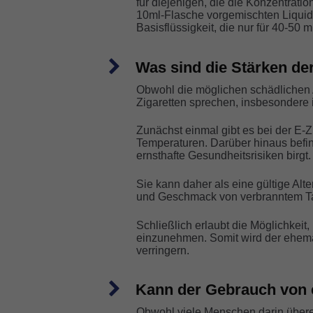
für diejenigen, die die Konzentrat
10ml-Flasche vorgemischten Liquids
Basisflüssigkeit, die nur für 40-50 
Was sind die Stärken der
Obwohl die möglichen schädlichen Au
Zigaretten sprechen, insbesondere i
Zunächst einmal gibt es bei der E-Zi
Temperaturen. Darüber hinaus befind
ernsthafte Gesundheitsrisiken birgt.
Sie kann daher als eine gültige Alt
und Geschmack von verbranntem Taba
Schließlich erlaubt die Möglichkeit
einzunehmen. Somit wird der ehemali
verringern.
Kann der Gebrauch von el
Obwohl viele Menschen darin überei