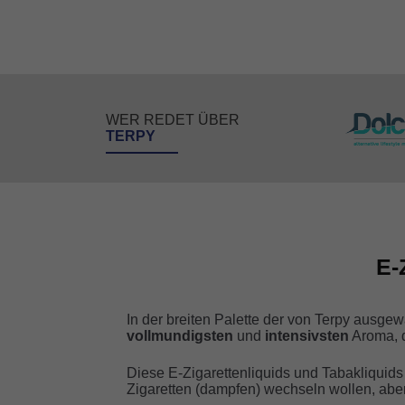
auf
Kundenbe
wertungen
WER REDET ÜBER
TERPY
E-
In der breiten Palette der von Terpy aus
vollmundigsten
und
intensivsten
Aroma, d
Diese E-Zigarettenliquids und Tabakliquid
Zigaretten (dampfen) wechseln wollen, abe