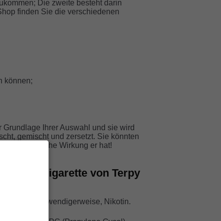
ukommen; Die zweite besteht darin
 Shop finden Sie die verschiedenen
n können;
 Grundlage Ihrer Auswahl und sie wird
cht, gemischt und zersetzt. Sie könnten
 sehen, welche Wirkung er hat!
d der e-Zigarette von Terpy
aber nicht notwendigerweise, Nikotin.