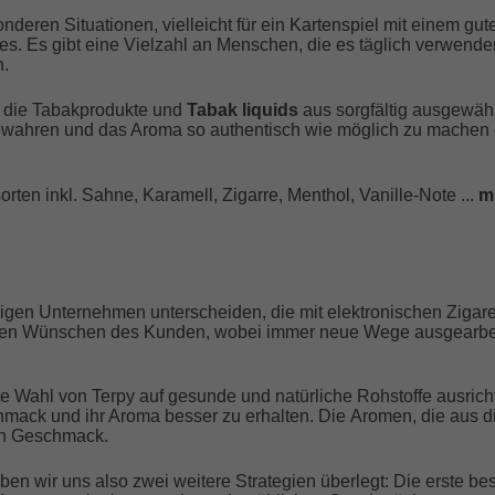
onderen Situationen, vielleicht für ein Kartenspiel mit einem gu
s. Es gibt eine Vielzahl an Menschen, die es täglich verwenden
.
h die Tabakprodukte und
Tabak liquids
aus sorgfältig ausgewäh
wahren und das Aroma so authentisch wie möglich zu machen -
ten inkl. Sahne, Karamell, Zigarre, Menthol, Vanille-Note ...
m
rigen Unternehmen unterscheiden, die mit elektronischen Zigare
h den Wünschen des Kunden, wobei immer neue Wege ausgearbei
te Wahl von Terpy auf gesunde und natürliche Rohstoffe ausric
mack und ihr Aroma besser zu erhalten. Die Aromen, die aus d
en Geschmack.
en wir uns also zwei weitere Strategien überlegt: Die erste be