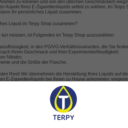
 Aromen zu kreieren und von den üblichen Geschmäckern wegz
en Aspekt Ihres E-Zigarettenliquids selbst zu wählen. Im Terpy
n dann Ihr persönliches Liquid zusammen.
sches Liquid im Terpy Shop zusammen?
Sie tun müssen, ist Folgendes im Terpy Shop auszuwählen:
isflüssigkeit, in den PG/VG-Verhältnisvarianten, die Sie finde
 nach Ihrem Geschmack und Ihrer Experimentierfreudigkeit;
on Nikotin;
mente und die Größe der Flasche.
n Rest! Wir übernehmen die Herstellung Ihres Liquids auf der
on E-Zigarettenliquids bei Ihnen zu Hause ankommen: vorgemis
chmack zu anderen Geschmacksrichtungen hinzuzufügen, um zu
sten Substanzen, aus denen das Tabak Liqui
s der Basisflüssigkeit, einem oder mehreren Aromastoffen und, 