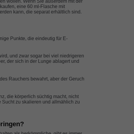
llen wollen. Wenn Sie außerdem mit der
 kaufen, eine 60 ml-Flasche mit
rden kann, die separat erhältlich sind.
ige Punkte, die eindeutig für E-
wird, und zwar sogar bei viel niedrigeren
er, der sich in der Lunge ablagert und
te des Rauchers bewahrt, aber der Geruch
z, die körperlich süchtig macht, nicht
e Sucht zu skalieren und allmählich zu
bringen?
halten als herkömmliche, gibt es immer