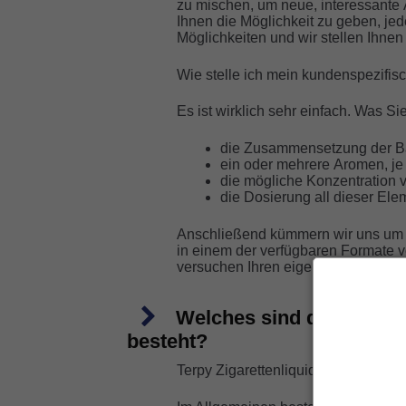
zu mischen, um neue, interessante
Ihnen die Möglichkeit zu geben, jed
Möglichkeiten und wir stellen Ihne
Wie stelle ich mein kundenspezifi
Es ist wirklich sehr einfach. Was 
die Zusammensetzung der Bas
ein oder mehrere Aromen, je
die mögliche Konzentration v
die Dosierung all dieser Ele
Anschließend kümmern wir uns um de
in einem der verfügbaren Formate v
versuchen Ihren eigenen Tabakges
Welches sind die wichtig
besteht?
Terpy Zigarettenliquids bestehen au