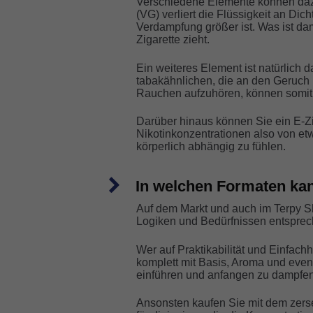
Verschiedene Elemente können dazu 
(VG) verliert die Flüssigkeit an Di
Verdampfung größer ist. Was ist da
Zigarette zieht.
Ein weiteres Element ist natürlich
tabakähnlichen, die an den Geruch 
Rauchen aufzuhören, können somit mi
Darüber hinaus können Sie ein E-Zi
Nikotinkonzentrationen also von etw
körperlich abhängig zu fühlen.
In welchen Formaten kan
Auf dem Markt und auch im Terpy Sho
Logiken und Bedürfnissen entsprec
Wer auf Praktikabilität und Einfach
komplett mit Basis, Aroma und eventu
einführen und anfangen zu dampfen
Ansonsten kaufen Sie mit dem zerset