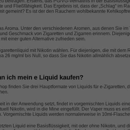
beitragen. Erstens, das PG/VG-Verhältnis in der Basisflüssigk
chte und Fließfähigkeit. Das Ergebnis ist, dass der „Schlag“ im
mit gemeint? Es ist der den Rauchern wohlbekannte Kehlkopftre
 das Aroma. Unter den verschiedenen Aromen, aus denen Sie im
und Geschmack von Zigaretten und Zigarren erinnern. Diejenige
t einer guten Alternative zufrieden sein.
garettenliquid mit Nikotin wählen. Für diejenigen, die mit dem
a 26 mg/ml bis Null, so dass Sie das Nikotin allmählich absetz
n ich mein e Liquid kaufen?
p finden Sie drei Hauptformate von Liquids für e-Zigaretten, d
hen.
heit in der Anwendung setzt, findet in vorgemischten Liquids ei
ell Nikotin, wird in die Mine eingefüllt. Der Vaper muss es einfa
. Vorgemischte Liquids werden normalerweise in 10ml-Flaschen
zten Liquid eine Basisflüssigkeit, mit oder ohne Nikotin, und di