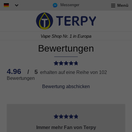
Messenger
Menü
rmenü
lappen
rmenü
Vape Shop Nr. 1 in Europa
lappen
rmenü
Bewertungen
lappen
4.96
4.96
/ 5
erhalten auf eine Reihe von 102
Bewertungen
Bewertung abschicken
5
Immer mehr Fan von Terpy