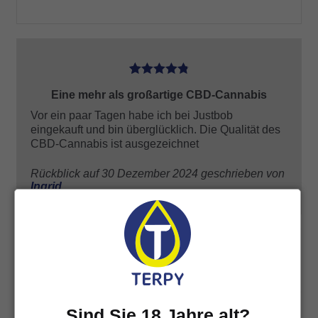
5
Eine mehr als großartige CBD-Cannabis
Vor ein paar Tagen habe ich bei Justbob
eingekauft und bin überglücklich. Die Qualität des
CBD-Cannabis ist ausgezeichnet
Rückblick auf 30 Dezember 2024 geschrieben von
Ingrid
Pagina
1
di
21
1
2
…
20
21
Sind Sie 18 Jahre alt?