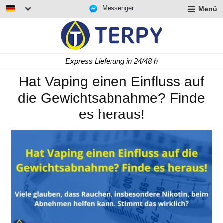
Messenger
Menü
rmenü
lappen
rmenü
Express Lieferung in 24/48 h
lappen
rmenü
Hat Vaping einen Einfluss auf
lappen
die Gewichtsabnahme? Finde
es heraus!