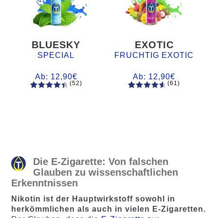
BLUESKY
EXOTIC
SPECIAL
FRUCHTIG EXOTIC
Ab:
12,90
€
Ab:
12,90
€
(52)
(61)
52
Bewertet
61
Bewertet
mit
4.60
mit
4.75
von 5,
von 5,
basieren
basierend
d auf
auf
Kundenb
Kundenb
ewertung
ewertung
Die E-Zigarette: Von falschen
en
en
Glauben zu wissenschaftlichen
Erkenntnissen
Nikotin ist der Hauptwirkstoff sowohl in
herkömmlichen als auch in vielen E-Zigaretten.