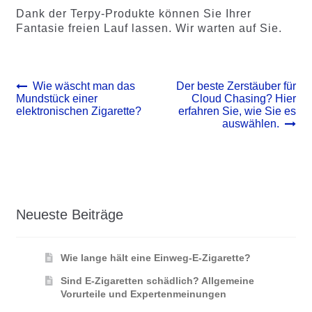
Dank der Terpy-Produkte können Sie Ihrer
Fantasie freien Lauf lassen. Wir warten auf Sie.
Beitrags-
Vorheriger
Nächster
Wie wäscht man das
Der beste Zerstäuber für
Beitrag:
Beitrag:
Mundstück einer
Cloud Chasing? Hier
Navigation
elektronischen Zigarette?
erfahren Sie, wie Sie es
auswählen.
Neueste Beiträge
Wie lange hält eine Einweg-E-Zigarette?
Sind E-Zigaretten schädlich? Allgemeine
Vorurteile und Expertenmeinungen