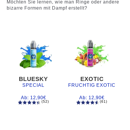
Möchten Sie lernen, wie man Ringe oder andere
bizarre Formen mit Dampf erstellt?
BLUESKY
EXOTIC
SPECIAL
FRUCHTIG EXOTIC
Ab:
12,90
€
Ab:
12,90
€
(52)
(61)
52
Bewertet
61
Bewertet
mit
4.60
mit
4.75
von 5,
von 5,
basieren
basierend