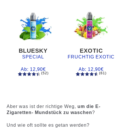
BLUESKY
EXOTIC
SPECIAL
FRUCHTIG EXOTIC
Ab:
12,90
€
Ab:
12,90
€
(52)
(61)
52
Bewertet
61
Bewertet
mit
4.60
mit
4.75
von 5,
von 5,
basieren
basierend
d auf
auf
Aber was ist der richtige Weg,
um die E-
Kundenb
Kundenb
Zigaretten- Mundstück zu waschen
?
ewertung
ewertung
en
en
Und wie oft sollte es getan werden?