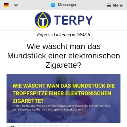
Messenger
Menü
rmenü
lappen
rmenü
Express Lieferung in 24/48 h
lappen
rmenü
Wie wäscht man das
lappen
Mundstück einer elektronischen
Zigarette?