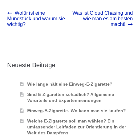
Beitrags-
Vorheriger
Nächster
Wofür ist eine
Was ist Cloud Chasing und
Beitrag:
Beitrag:
Mundstück und warum sie
wie man es am besten
Navigation
wichtig?
macht!
Neueste Beiträge
Wie lange hält eine Einweg-E-Zigarette?
Sind E-Zigaretten schädlich? Allgemeine
Vorurteile und Expertenmeinungen
Einweg-E-Zigarette: Wo kann man sie kaufen?
Welche E-Zigarette soll man wählen? Ein
umfassender Leitfaden zur Orientierung in der
Welt des Dampfens