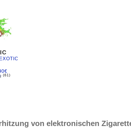
IC
EXOTIC
90
€
(61)
d
rhitzung von elektronischen Zigarett