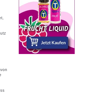
t,
utz
 von
e
ass