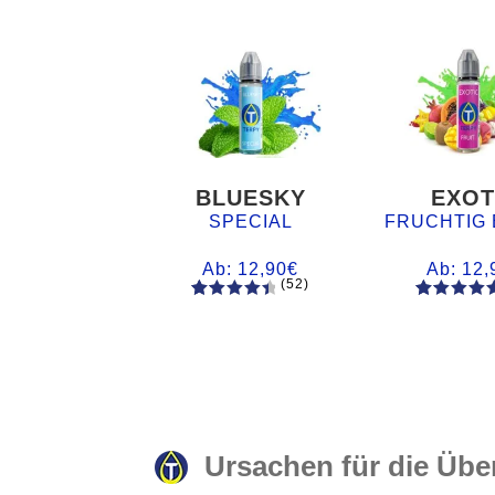
BLUESKY
EXOT
SPECIAL
FRUCHTIG 
Ab:
12,90
€
Ab:
12,
(52)
52
Bewertet
61
Bewertet
mit
4.60
mit
4.75
von 5,
von 5,
basieren
basieren
d auf
auf
Kundenb
Kundenb
ewertung
ewertung
Ursachen für die Übe
en
en