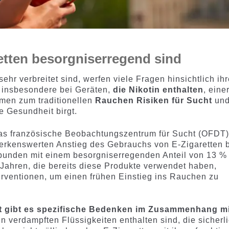
tten besorgniserregend sind
sehr verbreitet sind, werfen viele Fragen hinsichtlich ihr
 insbesondere bei Geräten,
die Nikotin enthalten
, eine
rmen zum traditionellen
Rauchen Risiken für Sucht
un
ge Gesundheit birgt.
 Das französische Beobachtungszentrum für Sucht (OFDT
erkenswerten Anstieg des Gebrauchs von E-Zigaretten 
bunden mit einem besorgniserregenden Anteil von 13 %
ahren, die bereits diese Produkte verwendet haben,
terventionen, um einen frühen Einstieg ins Rauchen zu
t gibt es spezifische Bedenken im Zusammenhang mi
 in verdampften Flüssigkeiten enthalten sind, die sicherl