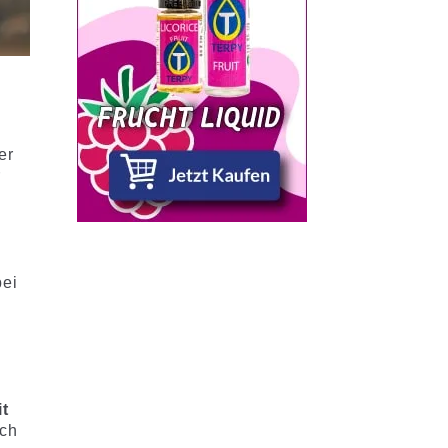
er
r
d
)
bei
t
ich