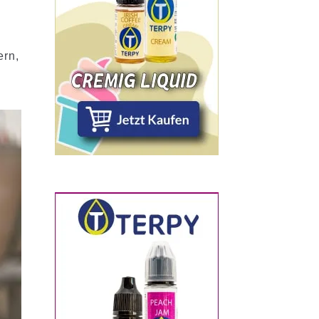
ern,
n