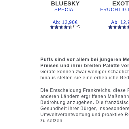
BLUESKY
EXOT
SPECIAL
FRUCHTIG 
Ab:
12,90
€
Ab:
12,
(52)
52
Bewertet
61
Bewertet
mit
4.60
mit
4.75
von 5,
von 5,
basieren
basieren
d auf
auf
Puffs sind vor allem bei jüngeren M
Kundenb
Kundenb
Preises und ihrer breiten Palette 
ewertung
ewertung
Geräte können zwar weniger schädlich
en
en
hinaus stellen sie eine erhebliche Be
Die Entscheidung Frankreichs, diese P
anderen Ländern ergriffenen Maßnahme
Bedrohung anzugehen. Die französische 
Gesundheit ihrer Bürger, insbesondere
Umweltverantwortung und proaktive R
zu setzen.