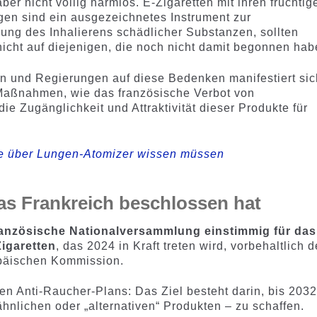
ber nicht völlig harmlos. E-Zigaretten mit ihren fruchtig
n sind ein ausgezeichnetes Instrument zur
ng des Inhalierens schädlicher Substanzen, sollten
icht auf diejenigen, die noch nicht damit begonnen hab
n und Regierungen auf diese Bedenken manifestiert sic
 Maßnahmen, wie das französische Verbot von
 die Zugänglichkeit und Attraktivität dieser Produkte für
ie über Lungen-Atomizer wissen müssen
as Frankreich beschlossen hat
ranzösische Nationalversammlung einstimmig für das
igaretten
, das 2024 in Kraft treten wird, vorbehaltlich d
päischen Kommission.
en Anti-Raucher-Plans: Das Ziel besteht darin, bis 203
ähnlichen oder „alternativen“ Produkten – zu schaffen.