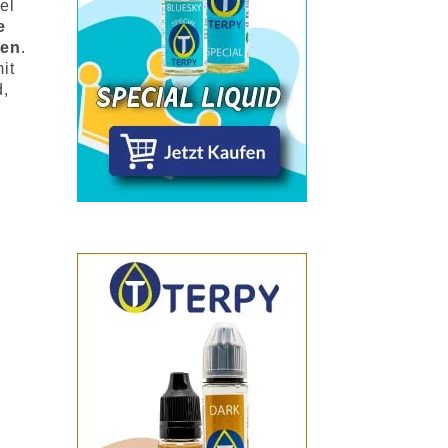
el
e
ben
.
it
d,
e