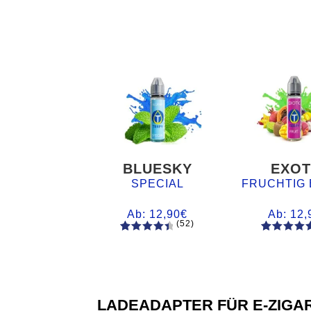
BLUESKY
EXOT
SPECIAL
FRUCHTIG 
Ab:
12,90
€
Ab:
12,
(52)
52
Bewertet
61
Bewertet
mit
4.60
mit
4.75
von 5,
von 5,
basieren
basieren
d auf
auf
LADEADAPTER FÜR E-ZIGAR