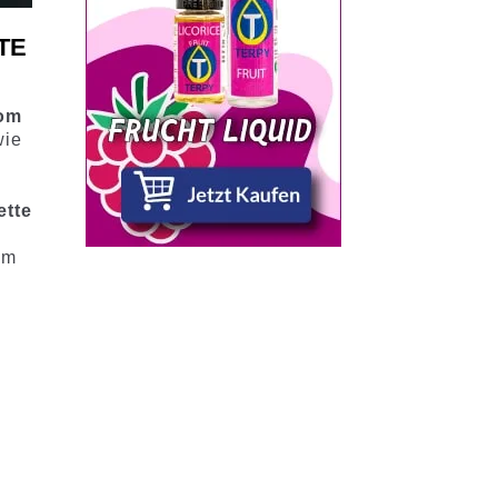
TE
rom
wie
ette
im