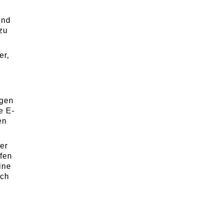
ind
zu
er,
u
.
ngen
e E-
en
er
üfen
ine
ich