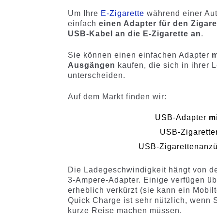
Kundenb
Kundenb
Um Ihre
E-Zigarette
während einer Auto
ewertung
ewertung
einfach
einen Adapter für den Ziga
en
en
USB-Kabel an die E-Zigarette an
.
Sie können einen einfachen Adapter
m
Ausgängen
kaufen, die sich in ihrer
unterscheiden.
Auf dem Markt finden wir:
USB-Adapter
m
USB-Zigarette
USB-Zigarettenanzü
Die Ladegeschwindigkeit hängt von de
3-Ampere-Adapter. Einige verfügen üb
erheblich verkürzt (sie kann ein Mobil
Quick Charge ist sehr nützlich, wenn S
kurze Reise machen müssen.