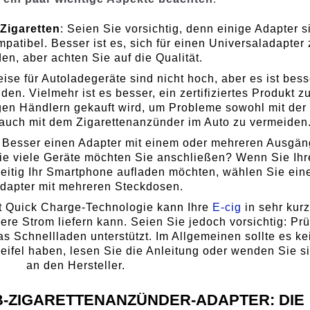
 Zigaretten
: Seien Sie vorsichtig, denn einige Adapter s
atibel. Besser ist es, sich für einen Universaladapter 
en, aber achten Sie auf die Qualität.
eise für Autoladegeräte sind nicht hoch, aber es ist bess
den. Vielmehr ist es besser, ein zertifiziertes Produkt z
gen Händlern gekauft wird, um Probleme sowohl mit der
s auch mit dem Zigarettenanzünder im Auto zu vermeiden
: Besser einen Adapter mit einem oder mehreren Ausgä
e viele Geräte möchten Sie anschließen? Wenn Sie Ihr
zeitig Ihr Smartphone aufladen möchten, wählen Sie ein
dapter mit mehreren Steckdosen.
it Quick Charge-Technologie kann Ihre
E-cig
in sehr kurz
pere Strom liefern kann. Seien Sie jedoch vorsichtig: Pr
as Schnellladen unterstützt. Im Allgemeinen sollte es ke
fel haben, lesen Sie die Anleitung oder wenden Sie s
an den Hersteller.
B-ZIGARETTENANZÜNDER-ADAPTER: DIE