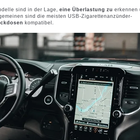
Modelle sind in der Lage,
eine Überlastung zu
erkennen
lgemeinen sind die meisten USB-Zigarettenanzünder-
teckdosen
kompatibel.