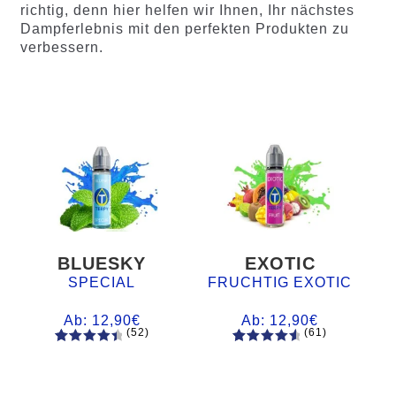
richtig, denn hier helfen wir Ihnen, Ihr nächstes
Dampferlebnis mit den perfekten Produkten zu
verbessern.
BLUESKY
EXOTIC
SPECIAL
FRUCHTIG EXOTIC
Ab:
12,90
€
Ab:
12,90
€
(52)
(61)
52
Bewertet
61
Bewertet
mit
4.60
mit
4.75
von 5,
von 5,