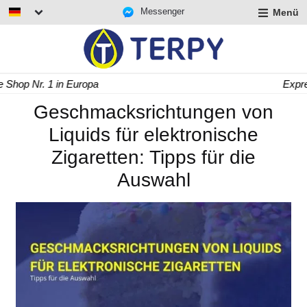
Messenger
Menü
rmenü
lappen
rmenü
Express Lieferung in 24/48 h
lappen
rmenü
Geschmacksrichtungen von
lappen
Liquids für elektronische
Zigaretten: Tipps für die
Auswahl