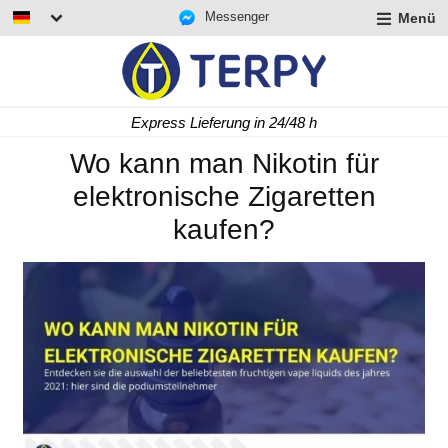
Messenger
Menü
rmenü
lappen
rmenü
Express Lieferung in 24/48 h
lappen
rmenü
Wo kann man Nikotin für
lappen
elektronische Zigaretten
kaufen?