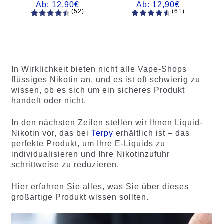
Ab:
12,90
€
Ab:
12,90
€
(52)
(61)
52
Bewertet
61
Bewertet
mit
4.60
mit
4.75
von 5,
von 5,
basieren
basierend
d auf
auf
In Wirklichkeit bieten nicht alle Vape-Shops
Kundenb
Kundenb
flüssiges Nikotin an, und es ist oft schwierig zu
ewertung
ewertung
wissen, ob es sich um ein sicheres Produkt
en
en
handelt oder nicht.
In den nächsten Zeilen stellen wir Ihnen Liquid-
Nikotin vor, das bei
Terpy
erhältlich ist – das
perfekte Produkt, um Ihre E-Liquids zu
individualisieren und Ihre Nikotinzufuhr
schrittweise zu reduzieren.
Hier erfahren Sie alles, was Sie über dieses
großartige Produkt wissen sollten.