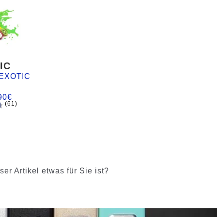
IC
EXOTIC
90
€
(61)
d
r Artikel etwas für Sie ist?