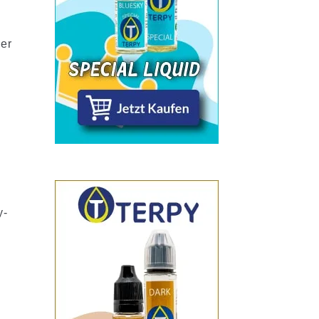
der
y-