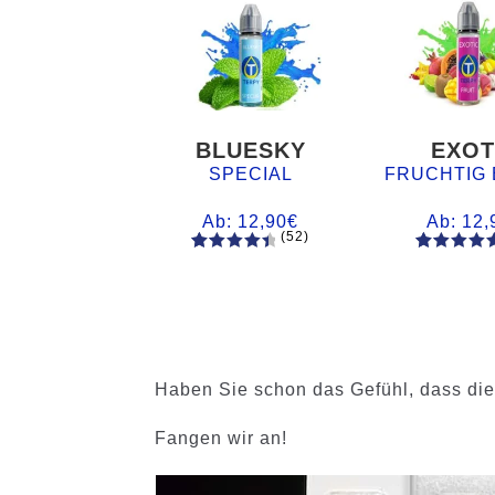
BLUESKY
EXOT
SPECIAL
FRUCHTIG 
Ab:
12,90
€
Ab:
12,
(52)
52
Bewertet
61
Bewertet
mit
4.60
mit
4.75
von 5,
von 5,
basieren
basieren
d auf
auf
Kundenb
Kundenb
Haben Sie schon das Gefühl, dass diese
ewertung
ewertung
en
en
Fangen wir an!