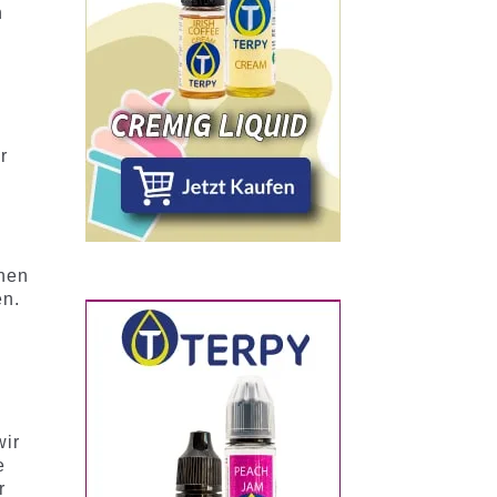
n
r
nen
en.
wir
e
r