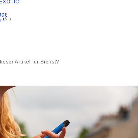
EXOTIC
90
€
(61)
d
ser Artikel für Sie ist?