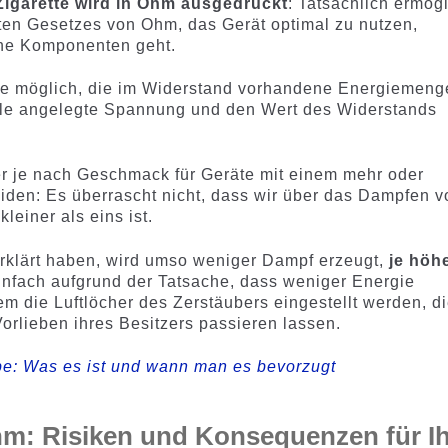
Zigarette wird in Ohm ausgedrückt
: Tatsächlich ermögl
en Gesetzes von Ohm, das Gerät optimal zu nutzen,
che Komponenten geht.
tze möglich, die im Widerstand vorhandene Energiemeng
ule angelegte Spannung und den Wert des Widerstands
er je nach Geschmack für Geräte mit einem mehr oder
iden: Es überrascht nicht, dass wir über das Dampfen v
einer als eins ist.
 erklärt haben, wird umso weniger Dampf erzeugt,
je höh
einfach aufgrund der Tatsache, dass weniger Energie
em die Luftlöcher des Zerstäubers eingestellt werden, d
rlieben ihres Besitzers passieren lassen.
: Was es ist und wann man es bevorzugt
hm: Risiken und Konsequenzen für I