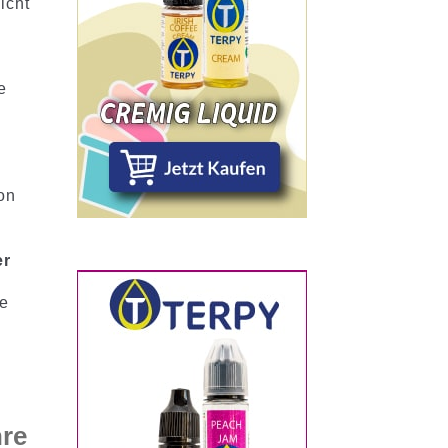
icht
e
on
er
ie
hre