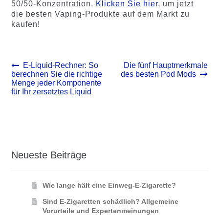
50/50-Konzentration.
Klicken Sie hier
, um jetzt
die besten Vaping-Produkte auf dem Markt zu
kaufen!
Beitrags-
Vorheriger
Nächster
E-Liquid-Rechner: So
Die fünf Hauptmerkmale
Beitrag:
Beitrag:
berechnen Sie die richtige
des besten Pod Mods
Navigation
Menge jeder Komponente
für Ihr zersetztes Liquid
Neueste Beiträge
Wie lange hält eine Einweg-E-Zigarette?
Sind E-Zigaretten schädlich? Allgemeine
Vorurteile und Expertenmeinungen