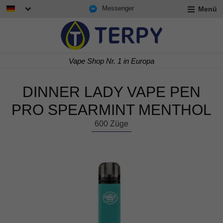
Messenger
Menü
rmenü
lappen
rmenü
Express Lieferung in 24/48 h
lappen
rmenü
lappen
DINNER LADY VAPE PEN
PRO SPEARMINT MENTHOL
600 Züge