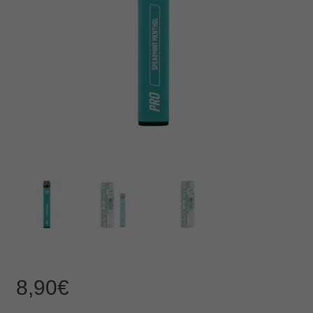
8,90
€