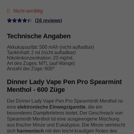
Nicht vorrättig
(
16
reviews)
Bewertet
16
Technische
Angaben
mit
4.38
von 5,
Akkukapazität: 500 mAh (nicht aufladbar)
basierend
Tankinhalt: 2 ml (nicht aufladbar)
auf
Nikotinkonzentration: 20 mg/ml.
Art des Zuges: MTL (auf Wange)
Kundenbe
Anzahl der Züge: 600*
wertunge
n
Dinner Lady Vape Pen Pro Spearmint
Menthol - 600 Züge
Der Dinner Lady Vape Pen Pro Spearminth Menthol ist
eine
elektronische Einwegzigarette
, die ein
besonderes Dampferlebnis bietet. Der Geschmack von
Spearminth Menthol ist eine ausgewogene Mischung
aus frischer Minze und Eukalyptus. Die Minze vermischt
sich
harmonisch
mit den leicht krautigen Noten des