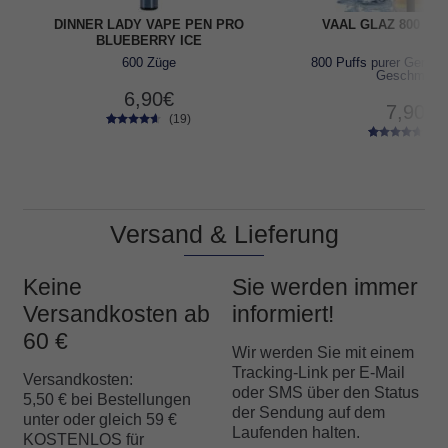
DINNER LADY VAPE PEN PRO
VAAL GLAZ 800 MA
BLUEBERRY ICE
600 Züge
800 Puffs purer Genuss
Geschmack
6,90
€
7,90
€
(19)
(22
19
Bewertet
22
Bewertet
mit
4.42
mit
4.45
von 5,
von 5,
basierend
basierend
auf
auf
Kundenbe
Versand & Lieferung
Kundenbe
wertunge
wertungen
n
Keine
Sie werden immer
Versandkosten ab
informiert!
60 €
Wir werden Sie mit einem
Tracking-Link per E-Mail
Versandkosten:
oder SMS über den Status
5,50 € bei Bestellungen
der Sendung auf dem
unter oder gleich 59 €
Laufenden halten.
KOSTENLOS für