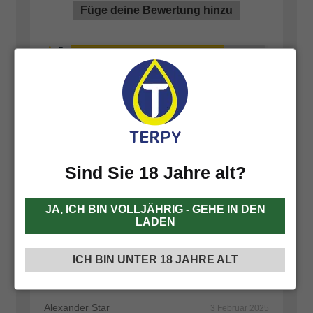
Füge deine Bewertung hinzu
Julia Haug
13 März 2025
Reviewer
Sind Sie 18 Jahre alt?
Dieses Produkt ist gut, es hat meinen Test
JA, ICH BIN VOLLJÄHRIG - GEHE IN DEN
bestanden!
LADEN
(0)
ICH BIN UNTER 18 JAHRE ALT
Alexander Star
3 Februar 2025