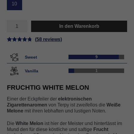
10
WHITE
In den Warenkorb
MELON
Menge
(
58
reviews)
Bewertet
58
mit
4.79
Sweet
9
von 5,
basierend
Vanilla
1
auf
Kundenbe
FRUCHTIG WHITE MELON
wertungen
Einer der Eckpfeiler der
elektronischen
Zigarettenaromen
von Terpy ist zweifellos die
Weiße
Melone
mit ihren lebhaften und lustigen Noten.
Die
White Melon
ist hier der Meister und hinterlässt im
Mund den für diese köstliche und saftige
Frucht