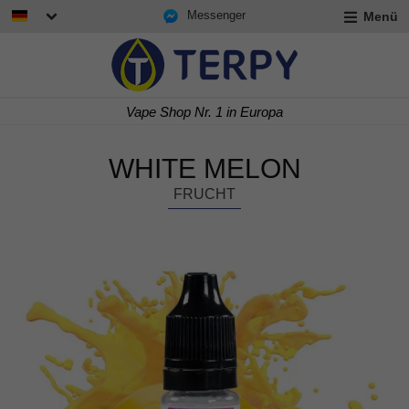
Messenger
Menü
rmenü
lappen
rmenü
Vape Shop Nr. 1 in Europa
lappen
rmenü
lappen
WHITE MELON
FRUCHT