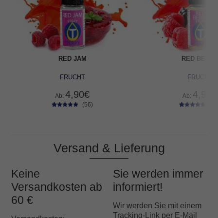
RED JAM
RED BERR
FRUCHT
FRUCHT
4,90
€
4,90
€
Ab:
Ab:
(56)
(53
56
Bewertet
53
Bewertet
mit
4.68
mit
4.79
von 5,
von 5,
basierend
basierend
auf
auf
Versand & Lieferung
Kundenbe
Kundenbe
wertungen
wertungen
Keine
Sie werden immer
Versandkosten ab
informiert!
60 €
Wir werden Sie mit einem
Tracking-Link per E-Mail