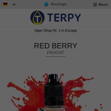
Messenger
Menü
rmenü
lappen
rmenü
Vape Shop Nr. 1 in Europa
lappen
rmenü
lappen
RED BERRY
FRUCHT