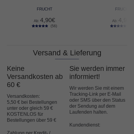
FRUCHT
FRUCHT
4,90
€
4,90
€
Ab:
Ab:
(56)
(58
56
Bewertet
58
Bewertet
mit
4.68
mit
4.74
von 5,
von 5,
basierend
basierend
auf
auf
Versand & Lieferung
Kundenbe
Kundenbe
wertungen
wertungen
Keine
Sie werden immer
Versandkosten ab
informiert!
60 €
Wir werden Sie mit einem
Tracking-Link per E-Mail
Versandkosten:
oder SMS über den Status
5,50 € bei Bestellungen
der Sendung auf dem
unter oder gleich 59 €
Laufenden halten.
KOSTENLOS für
Bestellungen über 59 €
Kundendienst:
Zahlung per Kredit- /