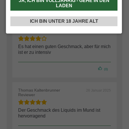
JA, ICH BIN VOLLJÄHRIG - GEHE IN DEN
LADEN
ICH BIN UNTER 18 JAHRE ALT
Noldin Arnoldi Micaela
2 März 2025
Reviewer
Es hat einen guten Geschmack, aber für mich
ist er zu intensiv
(0)
Thomas Kaltenbrunner
26 Januar 2025
Reviewer
Der Geschmack des Liquids im Mund ist
hervorragend