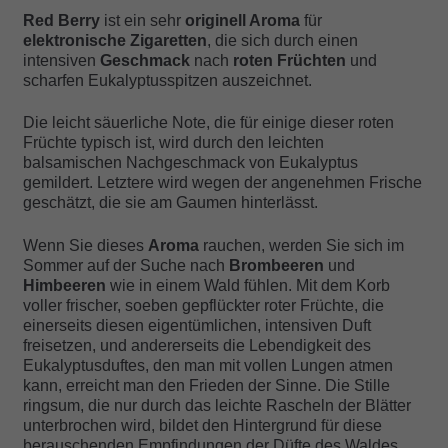
Red Berry
ist ein sehr
originell Aroma
für
elektronische Zigaretten
, die sich durch einen
intensiven
Geschmack
nach
roten Früchten
und
scharfen Eukalyptusspitzen auszeichnet.
Die leicht säuerliche Note, die für einige dieser roten
Früchte typisch ist, wird durch den leichten
balsamischen Nachgeschmack von Eukalyptus
gemildert. Letztere wird wegen der angenehmen Frische
geschätzt, die sie am Gaumen hinterlässt.
Wenn Sie dieses
Aroma
rauchen, werden Sie sich im
Sommer auf der Suche nach
Brombeeren
und
Himbeeren
wie in einem Wald fühlen. Mit dem Korb
voller frischer, soeben gepflückter roter Früchte, die
einerseits diesen eigentümlichen, intensiven Duft
freisetzen, und andererseits die Lebendigkeit des
Eukalyptusduftes, den man mit vollen Lungen atmen
kann, erreicht man den Frieden der Sinne. Die Stille
ringsum, die nur durch das leichte Rascheln der Blätter
unterbrochen wird, bildet den Hintergrund für diese
berauschenden Empfindungen der Düfte des Waldes.