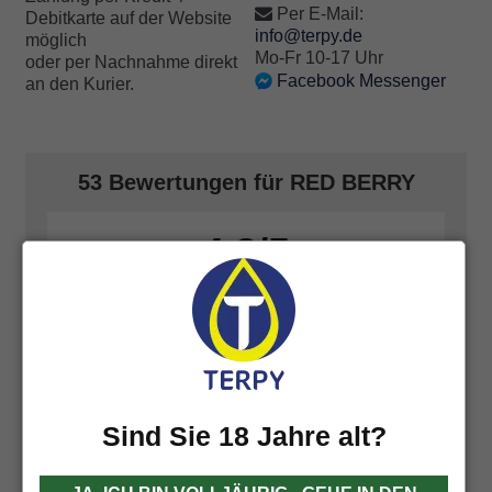
Per E-Mail:
Debitkarte auf der Website
info@terpy.de
möglich
Mo-Fr 10-17 Uhr
oder per Nachnahme direkt
Facebook Messenger
an den Kurier.
53 Bewertungen für
RED BERRY
4,8
Basierend auf 53 Bewertungen
Füge deine Bewertung hinzu
Sind Sie 18 Jahre alt?