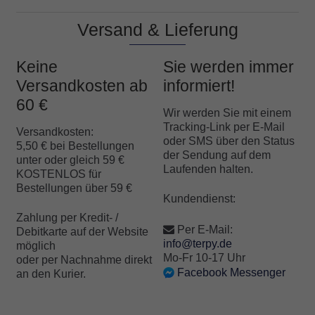
von 5,
von 5,
basierend
basierend
auf
auf
Versand & Lieferung
Kundenbe
Kundenbe
wertungen
wertungen
Keine
Sie werden immer
Versandkosten ab
informiert!
60 €
Wir werden Sie mit einem
Tracking-Link per E-Mail
Versandkosten:
oder SMS über den Status
5,50 € bei Bestellungen
der Sendung auf dem
unter oder gleich 59 €
Laufenden halten.
KOSTENLOS für
Bestellungen über 59 €
Kundendienst:
Zahlung per Kredit- /
Per E-Mail:
Debitkarte auf der Website
info@terpy.de
möglich
Mo-Fr 10-17 Uhr
oder per Nachnahme direkt
Facebook Messenger
an den Kurier.