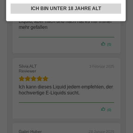
ICH BIN UNTER 18 JAHRE ALT
Zuerst war ich ein wenig unsicher mit diesem
Liquid, aber nach und nach hat es mir immer
mehr gefallen
(0)
Silvia ALT
3 Februar 2025
Reviewer
Ich kann dieses Liquid jedem empfehlen, der
hochwertige E-Liquids sucht.
(0)
Gabri Huber
28 Januar 2025