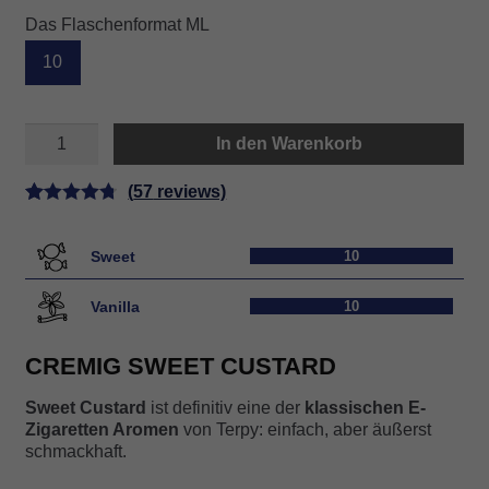
Das Flaschenformat ML
10
SWEET
In den Warenkorb
CUSTARD
Menge
(
57
reviews)
Bewertet
57
mit
4.79
Sweet
10
von 5,
basierend
Vanilla
10
auf
Kundenbe
CREMIG SWEET CUSTARD
wertungen
Sweet Custard
ist definitiv eine der
klassischen E-
Zigaretten Aromen
von Terpy: einfach, aber äußerst
schmackhaft.