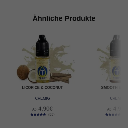
Ähnliche Produkte
LICORICE & COCONUT
SMOOTHIE B
CREMIG
CREMIG
4,90
€
4,90
€
Ab:
Ab:
(55)
(52
55
Bewertet
52
Bewertet
mit
4.69
mit
4.73