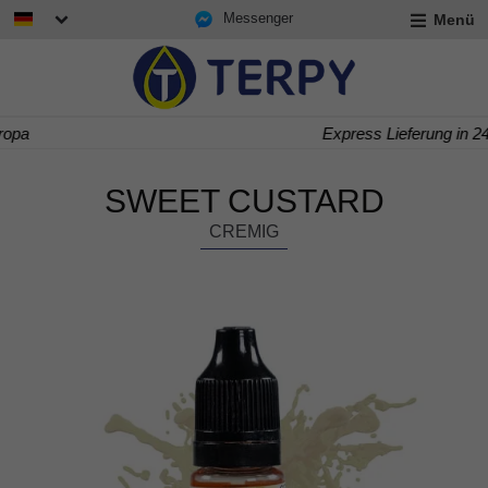
Messenger
Menü
rmenü
lappen
rmenü
Express Lieferung in 24/48 h
lappen
rmenü
lappen
SWEET CUSTARD
CREMIG