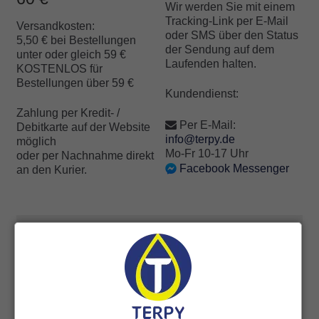
Wir werden Sie mit einem
Tracking-Link per E-Mail
Versandkosten:
oder SMS über den Status
5,50 € bei Bestellungen
der Sendung auf dem
unter oder gleich 59 €
Laufenden halten.
KOSTENLOS für
Bestellungen über 59 €
Kundendienst:
Zahlung per Kredit- /
Per E-Mail:
Debitkarte auf der Website
info@terpy.de
möglich
Mo-Fr 10-17 Uhr
oder per Nachnahme direkt
Facebook Messenger
an den Kurier.
55 Bewertungen für
LICORICE &
COCONUT
4,7