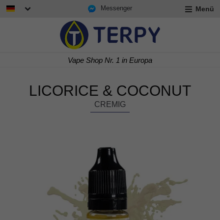
Messenger
Menü
rmenü
lappen
rmenü
 1 in Europa
Express Liefer
lappen
rmenü
lappen
LICORICE & COCONUT
CREMIG