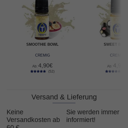
SMOOTHIE BOWL
SWEET BLA
CREMIG
CREMIG
4,90
€
4,90
€
Ab:
Ab:
(52)
(54
52
Bewertet
54
Bewertet
mit
4.73
mit
4.72
von 5,
von 5,
basierend
basierend
auf
auf
Versand & Lieferung
Kundenbe
Kundenbe
wertungen
wertungen
Keine
Sie werden immer
Versandkosten ab
informiert!
60 €