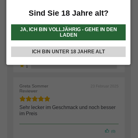
Basierend auf 55 Bewertungen
Sind Sie 18 Jahre alt?
Füge deine Bewertung hinzu
JA, ICH BIN VOLLJÄHRIG - GEHE IN DEN
LADEN
ICH BIN UNTER 18 JAHRE ALT
Greta Sommer
23 Februar 2025
Reviewer
Sehr lecker im Geschmack und noch besser
im Preis
(0)