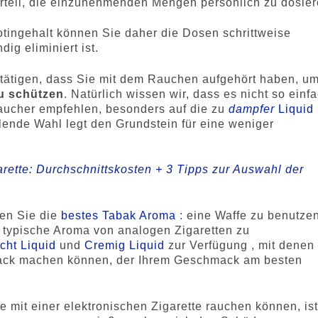
rteil, die einzunehmenden Mengen persönlich zu dosier
ingehalt können Sie daher die Dosen schrittweise
dig eliminiert ist.
stätigen, dass Sie mit dem Rauchen aufgehört haben, u
u schützen
. Natürlich wissen wir, dass es nicht so einf
Raucher empfehlen, besonders auf die zu
dampfer
Liquid
llende Wahl legt den Grundstein für eine weniger
arette: Durchschnittskosten + 3 Tipps zur Auswahl der
en Sie die
bestes Tabak Aroma
: eine Waffe zu benutze
as typische Aroma von analogen Zigaretten zu
cht Liquid
und
Cremig Liquid
zur Verfügung , mit denen
ack machen können, der Ihrem Geschmack am besten
Sie mit einer elektronischen Zigarette rauchen können, ist