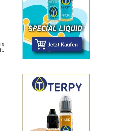
ie
t,