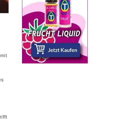
 mit
es
fft