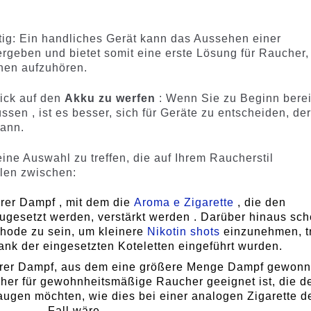
ig: Ein handliches Gerät kann das Aussehen einer
rgeben und bietet somit eine erste Lösung für Raucher,
hen aufzuhören.
lick auf den
Akku zu werfen
: Wenn Sie zu Beginn berei
sen , ist es besser, sich für Geräte zu entscheiden, de
ann.
ine Auswahl zu treffen, die auf Ihrem Raucherstil
len zwischen:
terer Dampf , mit dem die
Aroma e Zigarette
, die den
ugesetzt werden, verstärkt werden . Darüber hinaus sch
hode zu sein, um kleinere
Nikotin shots
einzunehmen, t
ank der eingesetzten Koteletten eingeführt wurden.
erer Dampf, aus dem eine größere Menge Dampf gewon
 eher für gewohnheitsmäßige Raucher geeignet ist, die d
augen möchten, wie dies bei einer analogen Zigarette d
Fall wäre.