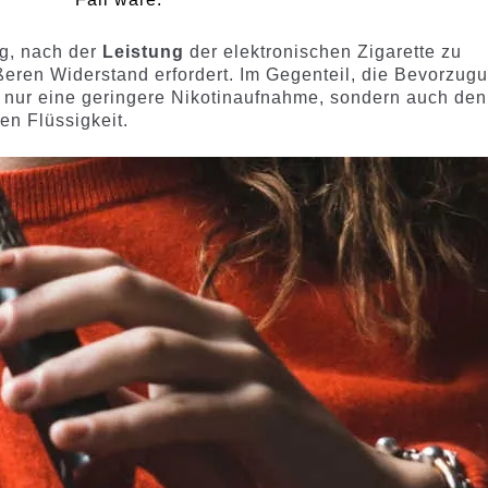
ig, nach der
Leistung
der elektronischen Zigarette zu
ßeren Widerstand erfordert. Im Gegenteil, die Bevorzug
 nur eine geringere Nikotinaufnahme, sondern auch den
en Flüssigkeit.