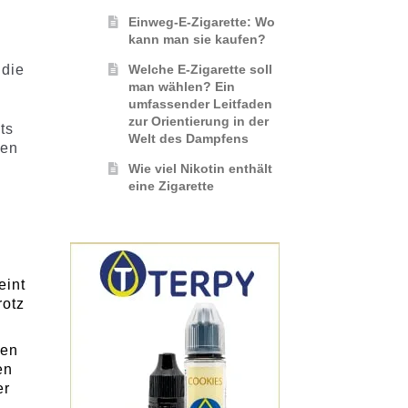
Einweg-E-Zigarette: Wo
kann man sie kaufen?
Welche E-Zigarette soll
 die
man wählen? Ein
umfassender Leitfaden
zur Orientierung in der
ts
Welt des Dampfens
ren
Wie viel Nikotin enthält
eine Zigarette
eint
rotz
nen
en
er