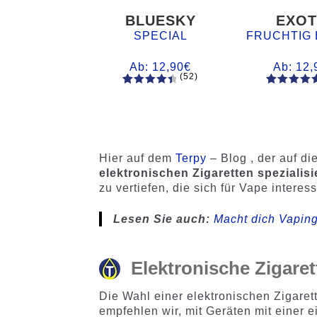
BLUESKY
EXOT
SPECIAL
FRUCHTIG 
Ab:
12,90
€
Ab:
12,
(52)
52
Bewertet
61
Bewertet
mit
4.60
mit
4.75
von 5,
von 5,
basieren
basieren
d auf
auf
Hier auf dem
Terpy
– Blog , der auf d
Kundenb
Kundenb
elektronischen Zigaretten spezialisi
ewertung
ewertung
zu vertiefen, die sich für Vape interes
en
en
Lesen Sie auch:
Macht dich Vaping
Elektronische Zigaret
Die Wahl einer elektronischen Zigaret
empfehlen wir, mit Geräten mit einer 