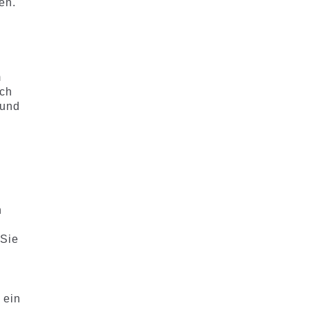
en.
m
ach
und
n
 Sie
 ein