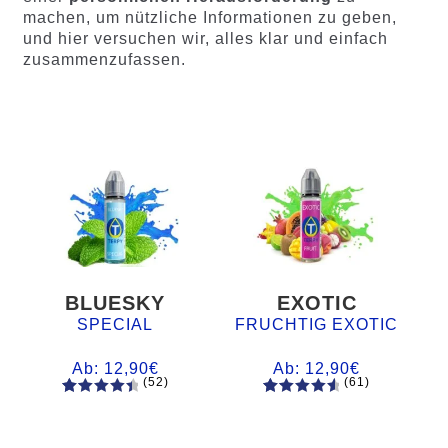
machen, um nützliche Informationen zu geben,
und hier versuchen wir, alles klar und einfach
zusammenzufassen.
BLUESKY
EXOTIC
SPECIAL
FRUCHTIG EXOTIC
Ab:
12,90
€
Ab:
12,90
€
(52)
(61)
52
Bewertet
61
Bewertet
mit
4.60
mit
4.75