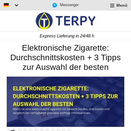
Messenger
Menü
rmenü
lappen
rmenü
Express Lieferung in 24/48 h
lappen
rmenü
Elektronische Zigarette:
lappen
Durchschnittskosten + 3 Tipps
zur Auswahl der besten