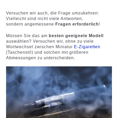
von 5,
von 5,
basieren
basierend
d auf
auf
Versuchen wir auch, die Frage umzukehren:
Kundenb
Kundenb
Vielleicht sind nicht viele Antworten,
ewertung
ewertung
sondern angemessene
Fragen erforderlich
!
en
en
Müssen Sie das am
besten geeignete Modell
auswählen? Versuchen wir, ohne zu viele
Wortwechsel zwischen Miniatur
E-Zigaretten
(Taschenstil) und solchen mit größeren
Abmessungen zu unterscheiden.