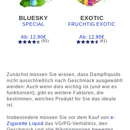
BLUESKY
EXOTIC
SPECIAL
FRUCHTIG EXOTIC
Ab:
12,90
€
Ab:
12,90
€
(52)
(61)
52
Bewertet
61
Bewertet
mit
4.60
mit
4.75
von 5,
von 5,
basieren
basierend
d auf
auf
Zunächst müssen Sie wissen, dass Dampfliquids
Kundenb
Kundenb
nicht ausschließlich nach Geschmack ausgewählt
ewertung
ewertung
werden: Auch wenn dies wichtig ist (und wie es
en
en
funktioniert), gibt es weitere Faktoren, die
bestimmen, welches Produkt für Sie das ideale
ist.
Insbesondere müssen Sie vor dem Kauf von
e-
Zigarette Liquid
das VG/PG-Verhältnis, den
Geschmack und alle Nikotinmengen bewerten.