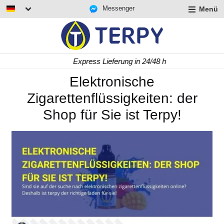
Messenger
Menü
rmenü
lappen
rmenü
Express Lieferung in 24/48 h
lappen
rmenü
Elektronische
lappen
Zigarettenflüssigkeiten: der
Shop für Sie ist Terpy!