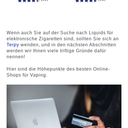
52
Bewertet
61
Bewertet
mit
4.60
mit
4.75
von 5,
von 5,
basieren
basierend
d auf
auf
Wenn auch Sie auf der Suche nach Liquids für
Kundenb
Kundenb
elektronische Zigaretten sind, sollten Sie sich an
ewertung
ewertung
Terpy
wenden, und in den nächsten Abschnitten
en
en
werden wir Ihnen viele triftige Gründe dafür
nennen!
Hier sind die Höhepunkte des besten Online-
Shops für Vaping.