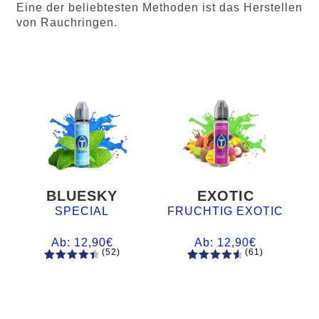
Eine der beliebtesten Methoden ist das Herstellen
von Rauchringen.
BLUESKY
EXOTIC
SPECIAL
FRUCHTIG EXOTIC
Ab:
12,90
€
Ab:
12,90
€
(52)
(61)
52
Bewertet
61
Bewertet
mit
4.60
mit
4.75
von 5,
von 5,
basieren
basierend