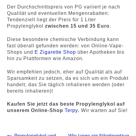
Der Durchschnittspreis von PG variiert je nach
Qualität und eventuellen Mengenrabatten:
Tendenziell liegt der Preis für 1 Liter
Propylenglykol
zwischen 15 und 35 Euro
.
Diese besondere chemische Verbindung kann
fast überall gefunden werden: von Online-Vape-
Shops und
E Zigarette Shop
über Apotheken bis
hin zu Plattformen wie Amazon.
Wir empfehlen jedoch, eher auf Qualität als auf
Sparsamkeit zu setzen, da es sich um ein Produkt
handelt, das Sie täglich inhalieren werden (oder
bereits inhalieren)!
Kaufen Sie jetzt das beste Propylenglykol auf
unserem Online-Shop
Terpy
.
Wir warten auf Sie!
Vorheriger
Nächster
Propylenglykol und
Wie lange ein Nikotinentzug