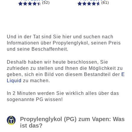
(52)
(61)
52
Bewertet
61
Bewertet
mit
4.60
mit
4.75
von 5,
von 5,
basieren
basierend
d auf
auf
Und in der Tat sind Sie hier und suchen nach
Kundenb
Kundenb
Informationen über Propylenglykol, seinen Preis
ewertung
ewertung
und seine Beschaffenheit.
en
en
Deshalb haben wir heute beschlossen, Sie
zufrieden zu stellen und Ihnen die Möglichkeit zu
geben, sich ein Bild von diesem Bestandteil der
E
Liquid
zu machen.
In 2 Minuten werden Sie wirklich alles über das
sogenannte PG wissen!
Propylenglykol (PG) zum Vapen: Was
ist das?