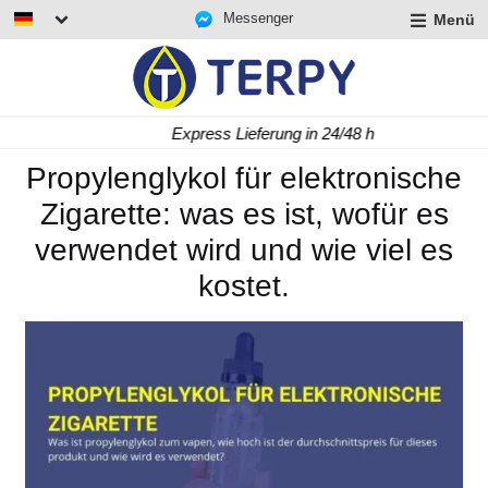
Messenger
Menü
rmenü
lappen
rmenü
Express Lieferung in 24/48 h
lappen
rmenü
Propylenglykol für elektronische
lappen
Zigarette: was es ist, wofür es
verwendet wird und wie viel es
kostet.