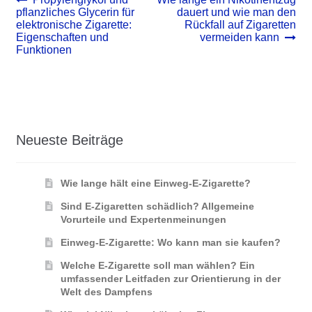
Beitrags-
Beitrag:
Beitrag:
pflanzliches Glycerin für
dauert und wie man den
Navigation
elektronische Zigarette:
Rückfall auf Zigaretten
Eigenschaften und
vermeiden kann
Funktionen
Neueste Beiträge
Wie lange hält eine Einweg-E-Zigarette?
Sind E-Zigaretten schädlich? Allgemeine
Vorurteile und Expertenmeinungen
Einweg-E-Zigarette: Wo kann man sie kaufen?
Welche E-Zigarette soll man wählen? Ein
umfassender Leitfaden zur Orientierung in der
Welt des Dampfens