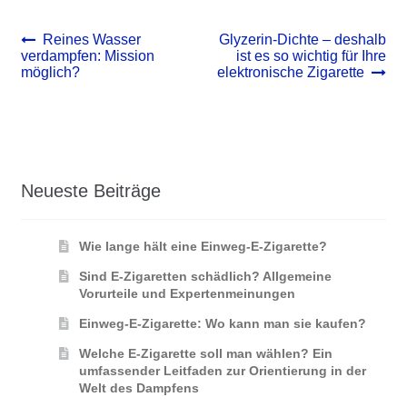
Beitrags-
Vorheriger
Nächster
Reines Wasser
Glyzerin-Dichte – deshalb
Beitrag:
Beitrag:
verdampfen: Mission
ist es so wichtig für Ihre
Navigation
möglich?
elektronische Zigarette
Neueste Beiträge
Wie lange hält eine Einweg-E-Zigarette?
Sind E-Zigaretten schädlich? Allgemeine
Vorurteile und Expertenmeinungen
Einweg-E-Zigarette: Wo kann man sie kaufen?
Welche E-Zigarette soll man wählen? Ein
umfassender Leitfaden zur Orientierung in der
Welt des Dampfens