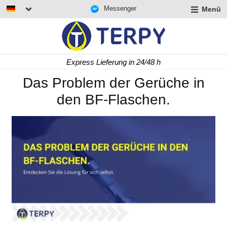
Messenger
Menü
rmenü
lappen
rmenü
Express Lieferung in 24/48 h
lappen
rmenü
Das Problem der Gerüche in
lappen
den BF-Flaschen.