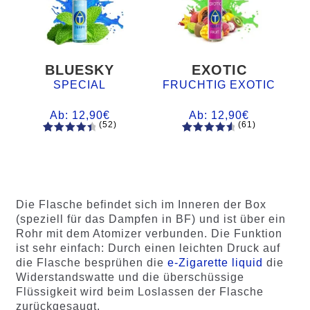
BLUESKY
EXOTIC
SPECIAL
FRUCHTIG EXOTIC
Ab:
12,90
€
Ab:
12,90
€
(52)
(61)
52
Bewertet
61
Bewertet
mit
4.60
mit
4.75
von 5,
von 5,
basieren
basierend
d auf
auf
Die Flasche befindet sich im Inneren der Box
Kundenb
Kundenb
(speziell für das Dampfen in BF) und ist über ein
ewertung
ewertung
Rohr mit dem Atomizer verbunden. Die Funktion
en
en
ist sehr einfach: Durch einen leichten Druck auf
die Flasche besprühen die
e-Zigarette liquid
die
Widerstandswatte und die überschüssige
Flüssigkeit wird beim Loslassen der Flasche
zurückgesaugt.