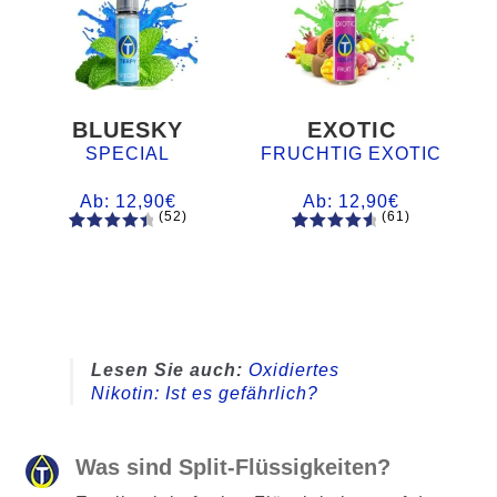
BLUESKY
EXOTIC
SPECIAL
FRUCHTIG EXOTIC
Ab:
12,90
€
Ab:
12,90
€
(52)
(61)
52
Bewertet
61
Bewertet
mit
4.60
mit
4.75
von 5,
von 5,
basieren
basierend
d auf
auf
Kundenb
Kundenb
Lesen Sie auch:
Oxidiertes
ewertung
ewertung
Nikotin: Ist es gefährlich?
en
en
Was sind Split-Flüssigkeiten?