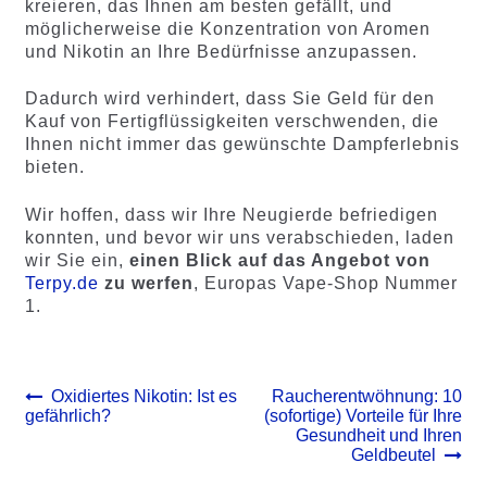
kreieren, das Ihnen am besten gefällt, und
möglicherweise die Konzentration von Aromen
und Nikotin an Ihre Bedürfnisse anzupassen.
Dadurch wird verhindert, dass Sie Geld für den
Kauf von Fertigflüssigkeiten verschwenden, die
Ihnen nicht immer das gewünschte Dampferlebnis
bieten.
Wir hoffen, dass wir Ihre Neugierde befriedigen
konnten, und bevor wir uns verabschieden, laden
wir Sie ein,
einen Blick auf das Angebot von
Terpy.de
zu werfen
, Europas Vape-Shop Nummer
1.
Beitrags-
Vorheriger
Nächster
Oxidiertes Nikotin: Ist es
Raucherentwöhnung: 10
Beitrag:
Beitrag:
gefährlich?
(sofortige) Vorteile für Ihre
Navigation
Gesundheit und Ihren
Geldbeutel