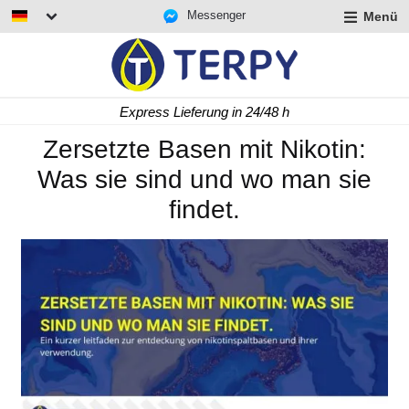
Messenger
Menü
rmenü
lappen
rmenü
Express Lieferung in 24/48 h
lappen
rmenü
Zersetzte Basen mit Nikotin:
lappen
Was sie sind und wo man sie
findet.