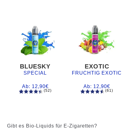
BLUESKY
EXOTIC
SPECIAL
FRUCHTIG EXOTIC
Ab:
12,90
€
Ab:
12,90
€
(52)
(61)
52
Bewertet
61
Bewertet
mit
4.60
mit
4.75
von 5,
von 5,
basieren
basierend
d auf
auf
Gibt es Bio-Liquids für E-Zigaretten?
Kundenb
Kundenb