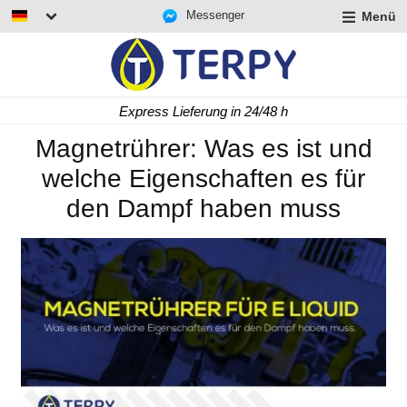
Messenger
Menü
rmenü
lappen
rmenü
Express Lieferung in 24/48 h
lappen
rmenü
Magnetrührer: Was es ist und
lappen
welche Eigenschaften es für
den Dampf haben muss