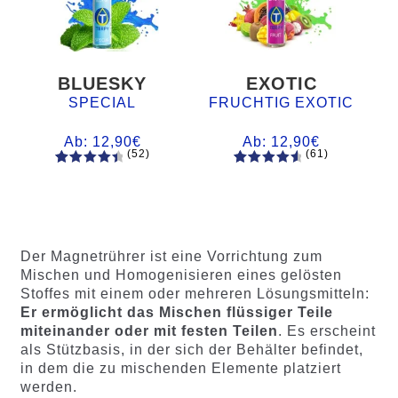
BLUESKY
EXOTIC
SPECIAL
FRUCHTIG EXOTIC
Ab:
12,90
€
Ab:
12,90
€
(52)
(61)
52
Bewertet
61
Bewertet
mit
4.60
mit
4.75
von 5,
von 5,
basieren
basierend
d auf
auf
Der Magnetrührer ist eine Vorrichtung zum
Kundenb
Kundenb
Mischen und Homogenisieren eines gelösten
ewertung
ewertung
Stoffes mit einem oder mehreren Lösungsmitteln:
en
en
Er ermöglicht das Mischen flüssiger Teile
miteinander oder mit festen Teilen
. Es erscheint
als Stützbasis, in der sich der Behälter befindet,
in dem die zu mischenden Elemente platziert
werden.