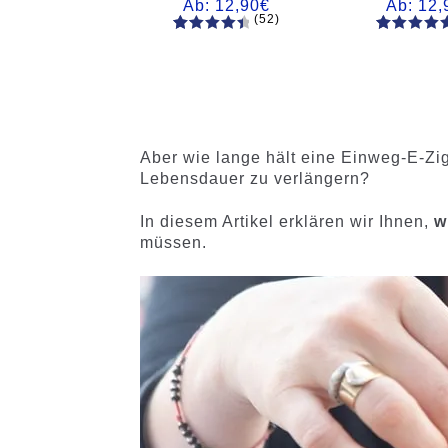
Ab:
12,90
€
Ab:
12,
(52)
52
Bewertet
61
Bewertet
mit
4.60
mit
4.75
von 5,
von 5,
basieren
basieren
d auf
auf
Kundenb
Kundenb
Aber wie lange hält eine Einweg-E-Z
ewertung
ewertung
Lebensdauer zu verlängern?
en
en
In diesem Artikel erklären wir Ihnen,
w
müssen.