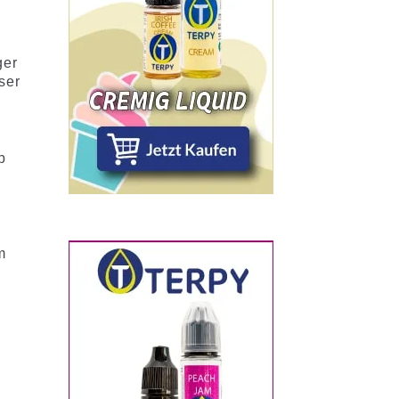
e
ger
ser
s
b
d
m