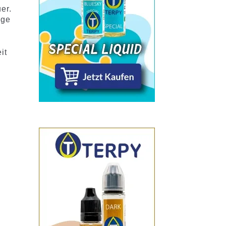
er.
nge
it