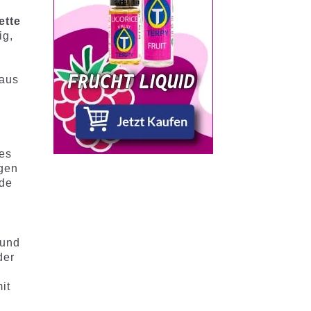
ette
ig,
 aus
es
ngen
nde
 und
der
it