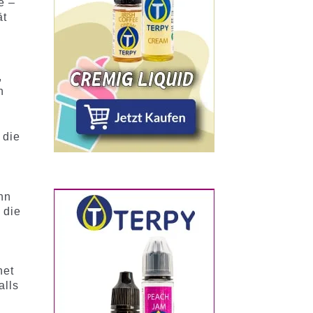
e –
ät
d
,
n
 die
ann
 die
net
alls