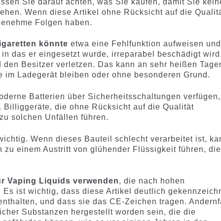
sen Sie darauf achten, was Sie kaufen, damit Sie kein
ehen. Wenn diese Artikel ohne Rücksicht auf die Qualit
ngenehme Folgen haben.
Zigaretten könnte
etwa eine Fehlfunktion aufweisen un
in das er eingesetzt wurde, irreparabel beschädigt wird
d den Besitzer verletzen. Das kann an sehr heißen Tage
ge im Ladegerät bleiben oder ohne besonderen Grund.
moderne Batterien über Sicherheitsschaltungen verfügen,
 Billiggeräte, die ohne Rücksicht auf die Qualität
 zu solchen Unfällen führen.
wichtig. Wenn dieses Bauteil schlecht verarbeitet ist, k
u einem Austritt von glühender Flüssigkeit führen, die
ur Vaping Liquids verwenden
, die nach hohen
 Es ist wichtig, dass diese Artikel deutlich gekennzeich
 enthalten, und dass sie das CE-Zeichen tragen. Andernf
cher Substanzen hergestellt worden sein, die die