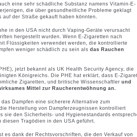
auch eine sehr schädliche Substanz namens Vitamin-E-
derjenigen, die über gesundheitliche Probleme geklagt
s auf der Straße gekauft haben könnten.
ophe in den USA nicht durch Vaping-Geräte verursacht
riften hergestellt wurden. Wenn E-Zigaretten nach
it Flüssigkeiten verwendet werden, die kontrollierte
mpfen weniger schädlich zu sein als
das Rauchen
PHE), jetzt bekannt als UK Health Security Agency, die
nigten Königreichs. Die PHE hat erklärt, dass E-Zigare
mmliche Zigaretten, und britische Wissenschaftler
und
s wirksames Mittel zur Raucherentwöhnung an.
s das Dampfen eine sicherere Alternative zum
ie Herstellung von Dampferzeugnissen kontrolliert
ss sie den Sicherheits- und Hygienestandards entsprech
u diesen Tragödien in den USA geführt.
t es dank der Rechtsvorschriften, die den Verkauf von