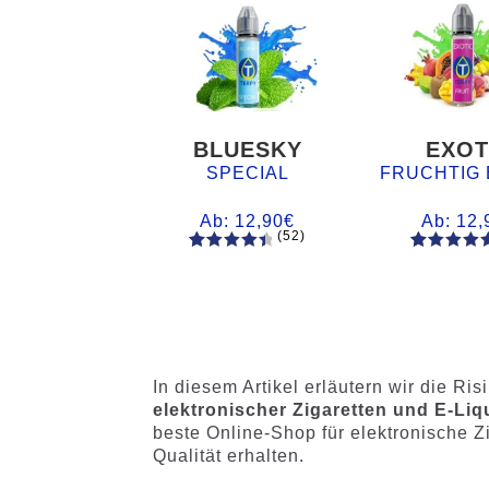
BLUESKY
EXOT
SPECIAL
FRUCHTIG 
Ab:
12,90
€
Ab:
12,
(52)
52
Bewertet
61
Bewertet
mit
4.60
mit
4.75
von 5,
von 5,
basieren
basieren
d auf
auf
Kundenb
Kundenb
In diesem Artikel erläutern wir die Ri
ewertung
ewertung
elektronischer Zigaretten und E-Liq
en
en
beste Online-Shop für elektronische Zi
Qualität erhalten.