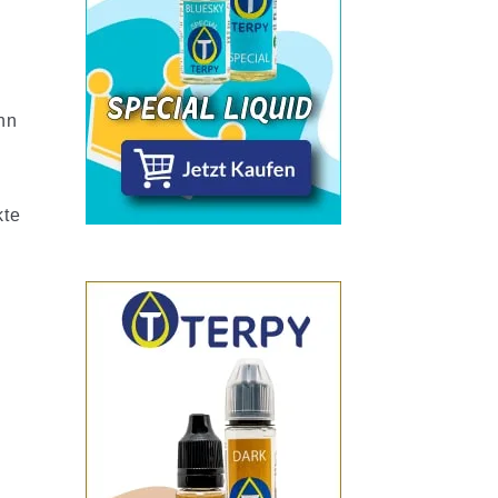
nn
kte