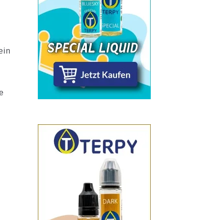
ein
e