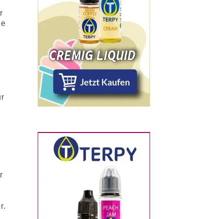
r
ie
ur
r
r.