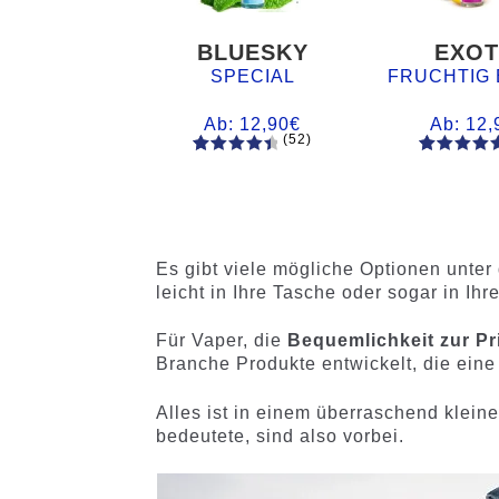
BLUESKY
EXOT
SPECIAL
FRUCHTIG 
Ab:
12,90
€
Ab:
12,
(52)
52
Bewertet
61
Bewertet
mit
4.60
mit
4.75
von 5,
von 5,
basieren
basieren
d auf
auf
Es gibt viele mögliche Optionen unter
Kundenb
Kundenb
leicht in Ihre Tasche oder sogar in I
ewertung
ewertung
en
en
Für Vaper, die
Bequemlichkeit zur Pri
Branche Produkte entwickelt, die eine w
Alles ist in einem überraschend klein
bedeutete, sind also vorbei.