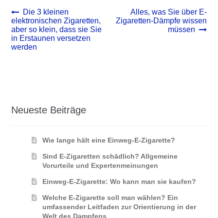
Beitrags-
Vorheriger
Nächster
Die 3 kleinen
Alles, was Sie über E-
Beitrag:
Beitrag:
elektronischen Zigaretten,
Zigaretten-Dämpfe wissen
Navigation
aber so klein, dass sie Sie
müssen
in Erstaunen versetzen
werden
Neueste Beiträge
Wie lange hält eine Einweg-E-Zigarette?
Sind E-Zigaretten schädlich? Allgemeine
Vorurteile und Expertenmeinungen
Einweg-E-Zigarette: Wo kann man sie kaufen?
Welche E-Zigarette soll man wählen? Ein
umfassender Leitfaden zur Orientierung in der
Welt des Dampfens