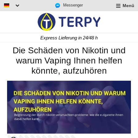
Messenger
Menü
rmenü
lappen
rmenü
Express Lieferung in 24/48 h
lappen
rmenü
Die Schäden von Nikotin und
lappen
warum Vaping Ihnen helfen
könnte, aufzuhören