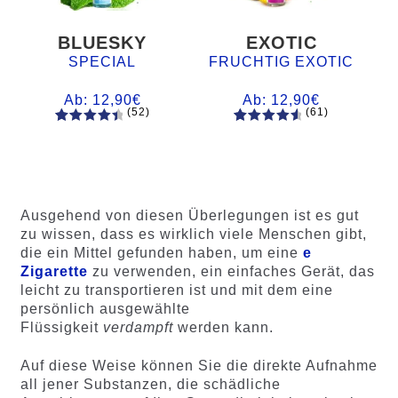
BLUESKY
EXOTIC
SPECIAL
FRUCHTIG EXOTIC
Ab:
12,90
€
Ab:
12,90
€
(52)
(61)
52
Bewertet
61
Bewertet
mit
4.60
mit
4.75
von 5,
von 5,
basieren
basierend
d auf
auf
Ausgehend von diesen Überlegungen ist es gut
Kundenb
Kundenb
zu wissen, dass es wirklich viele Menschen gibt,
ewertung
ewertung
die ein Mittel gefunden haben, um eine
e
en
en
Zigarette
zu verwenden, ein einfaches Gerät, das
leicht zu transportieren ist und mit dem eine
persönlich ausgewählte
Flüssigkeit
verdampft
werden kann.
Auf diese Weise können Sie die direkte Aufnahme
all jener Substanzen, die schädliche