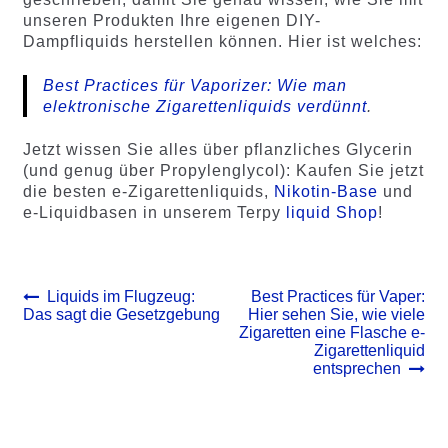
unseren Produkten Ihre eigenen DIY-
Dampfliquids herstellen können. Hier ist welches:
Best Practices für Vaporizer: Wie man
elektronische Zigarettenliquids verdünnt
.
Jetzt wissen Sie alles über pflanzliches Glycerin
(und genug über Propylenglycol): Kaufen Sie jetzt
die besten e-Zigarettenliquids,
Nikotin-Base
und
e-Liquidbasen in unserem Terpy
liquid Shop
!
Beitrags-
Vorheriger
Nächster
Liquids im Flugzeug:
Best Practices für Vaper:
Beitrag:
Beitrag:
Das sagt die Gesetzgebung
Hier sehen Sie, wie viele
Navigation
Zigaretten eine Flasche e-
Zigarettenliquid
entsprechen