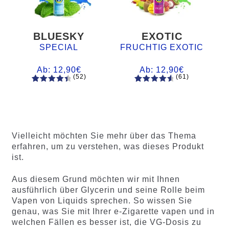
BLUESKY
EXOTIC
SPECIAL
FRUCHTIG EXOTIC
Ab:
12,90
€
Ab:
12,90
€
(52)
(61)
52
Bewertet
61
Bewertet
mit
4.60
mit
4.75
von 5,
von 5,
basieren
basierend
d auf
auf
Vielleicht möchten Sie mehr über das Thema
Kundenb
Kundenb
erfahren, um zu verstehen, was dieses Produkt
ewertung
ewertung
ist.
en
en
Aus diesem Grund möchten wir mit Ihnen
ausführlich über Glycerin und seine Rolle beim
Vapen von Liquids sprechen. So wissen Sie
genau, was Sie mit Ihrer e-Zigarette vapen und in
welchen Fällen es besser ist, die VG-Dosis zu