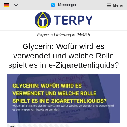
Messenger
Menü
rmenü
lappen
rmenü
Express Lieferung in 24/48 h
lappen
rmenü
Glycerin: Wofür wird es
lappen
verwendet und welche Rolle
spielt es in e-Zigarettenliquids?