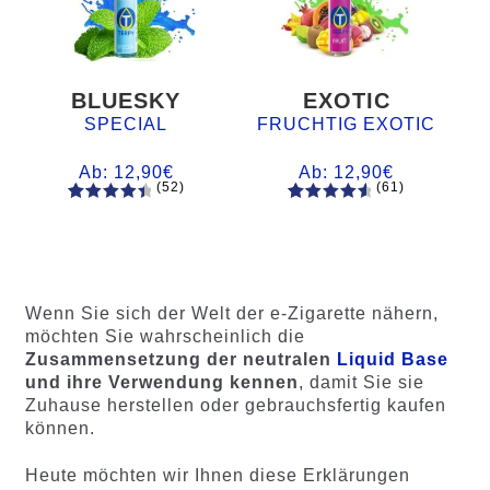
BLUESKY
EXOTIC
SPECIAL
FRUCHTIG EXOTIC
Ab:
12,90
€
Ab:
12,90
€
(52)
(61)
52
Bewertet
61
Bewertet
mit
4.60
mit
4.75
von 5,
von 5,
basieren
basierend
d auf
auf
Wenn Sie sich der Welt der e-Zigarette nähern,
Kundenb
Kundenb
möchten Sie wahrscheinlich die
ewertung
ewertung
Zusammensetzung der neutralen
Liquid Base
en
en
und ihre Verwendung kennen
, damit Sie sie
Zuhause herstellen oder gebrauchsfertig kaufen
können.
Heute möchten wir Ihnen diese Erklärungen