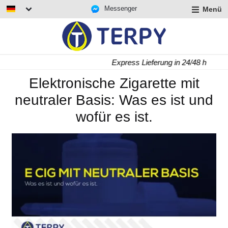
Messenger
Menü
rmenü
lappen
rmenü
Express Lieferung in 24/48 h
lappen
rmenü
Elektronische Zigarette mit
lappen
neutraler Basis: Was es ist und
wofür es ist.