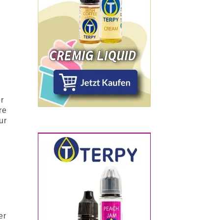
r
re
ur
er