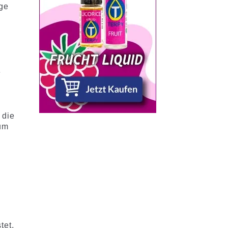
nge
e
 die
aum
tet,