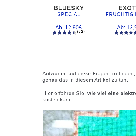
BLUESKY
EXOT
SPECIAL
FRUCHTIG 
Ab:
12,90
€
Ab:
12,
(52)
52
Bewertet
61
Bewertet
mit
4.60
mit
4.75
von 5,
von 5,
basieren
basieren
d auf
auf
Kundenb
Kundenb
Antworten auf diese Fragen zu finden,
ewertung
ewertung
genau das in diesem Artikel zu tun.
en
en
Hier erfahren Sie,
wie viel eine elek
kosten kann.