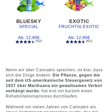
BLUESKY
EXOTIC
SPECIAL
FRUCHTIG EXOTIC
Ab:
12,90
€
Ab:
12,90
€
(52)
(61)
52
Bewertet
61
Bewertet
mit
4.60
mit
4.75
von 5,
von 5,
basieren
basierend
d auf
auf
Wenn wir über Cannabis sprechen, ist klar, dass
Kundenb
Kundenb
sich die Dinge ändern:
Die Pflanze, gegen die
ewertung
ewertung
seit dem US-amerikanische Steuergesetz von
en
en
1937 über Marihuana ein gewaltsames Verbot
verhängt wurde
, hat erst vor kurzem einen
Rehabilitationsprozess durchlaufen.
Während vor vielen Jahren von Cannabis als