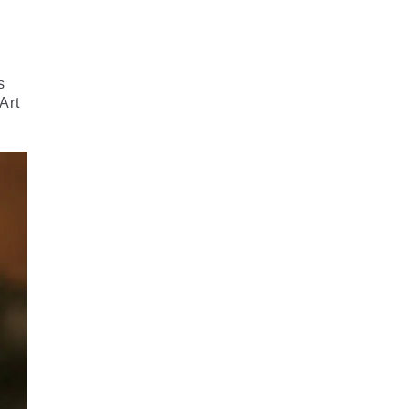
s
Art