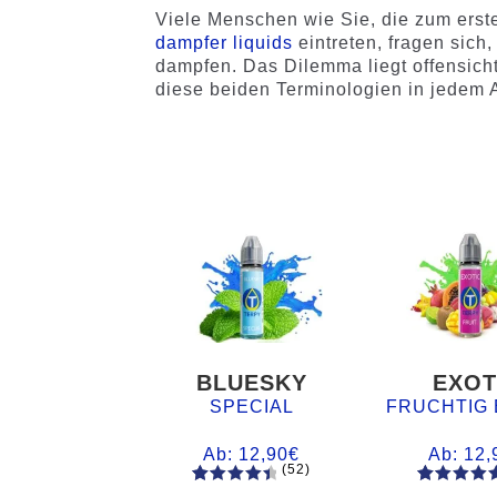
Viele Menschen wie Sie, die zum erste
dampfer liquids
eintreten, fragen sich
dampfen. Das Dilemma liegt offensichtl
diese beiden Terminologien in jedem 
BLUESKY
EXOT
SPECIAL
FRUCHTIG 
Ab:
12,90
€
Ab:
12,
(52)
52
Bewertet
61
Bewertet