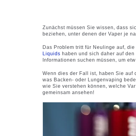
mit
4.60
mit
4.75
von 5,
von 5,
basieren
basieren
d auf
auf
Zunächst müssen Sie wissen, dass sic
Kundenb
Kundenb
beziehen, unter denen der Vaper je 
ewertung
ewertung
en
en
Das Problem tritt für Neulinge auf, d
Liquids
haben und sich daher auf den 
Informationen suchen müssen, um etw
Wenn dies der Fall ist, haben Sie auf d
was Backen- oder Lungenvaping bedeu
wie Sie verstehen können, welche Vari
gemeinsam ansehen!