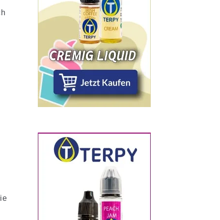
ch
n
ie