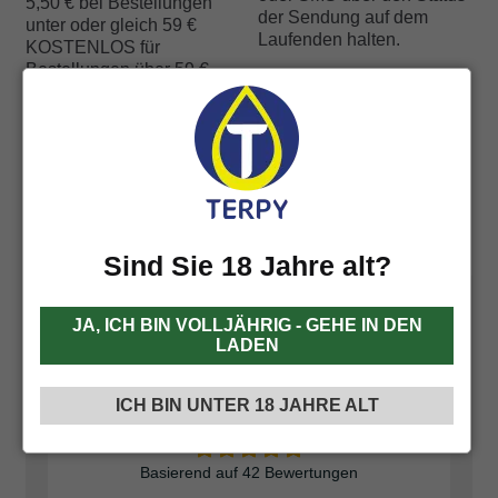
5,50 € bei Bestellungen
der Sendung auf dem
unter oder gleich 59 €
Laufenden halten.
KOSTENLOS für
Bestellungen über 59 €
Kundendienst:
Zahlung per Kredit- /
Per E-Mail:
Debitkarte auf der Website
info@terpy.de
möglich
Mo-Fr 10-17 Uhr
oder per Nachnahme direkt
Facebook Messenger
an den Kurier.
Sind Sie 18 Jahre alt?
42 Bewertungen für
I JUST MINI
JA, ICH BIN VOLLJÄHRIG - GEHE IN DEN
Widerstände
LADEN
4,9
ICH BIN UNTER 18 JAHRE ALT
Basierend auf 42 Bewertungen