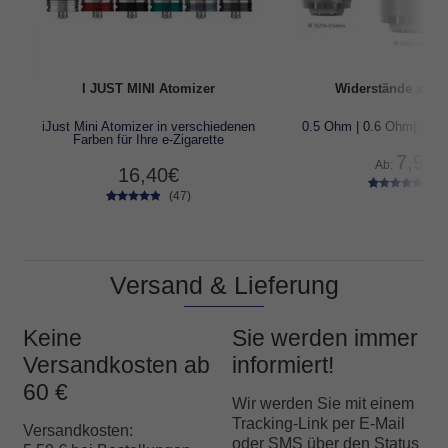
I JUST MINI Atomizer
Widerstände x5 e
iJust Mini Atomizer in verschiedenen
0.5 Ohm | 0.6 Ohm| 1 O
Farben für Ihre e-Zigarette
7,90
€
Ab:
16,40
€
(40
(47)
40
Bewertet
47
Bewertet
mit
4.80
mit
4.68
von 5,
von 5,
basierend
basierend
auf
auf
Versand & Lieferung
Kundenbe
Kundenbe
wertungen
wertungen
Keine
Sie werden immer
Versandkosten ab
informiert!
60 €
Wir werden Sie mit einem
Tracking-Link per E-Mail
Versandkosten:
oder SMS über den Status