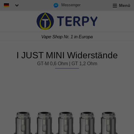
Messenger
Menü
rmenü
lappen
rmenü
Express Lieferung in 24/48 h
lappen
rmenü
lappen
I JUST MINI Widerstände
GT-M 0,6 Ohm | GT 1,2 Ohm