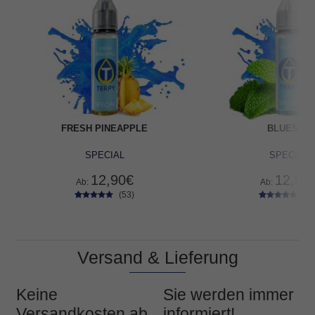
FRESH PINEAPPLE
BLUESKY
SPECIAL
SPECIAL
12,90
€
12,90
Ab:
Ab:
(53)
(52
53
Bewertet
52
Bewertet
mit
4.75
mit
4.60
von 5,
von 5,
basierend
basierend
auf
auf
Versand & Lieferung
Kundenbe
Kundenbe
wertungen
wertungen
Keine
Sie werden immer
Versandkosten ab
informiert!