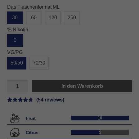
Das Flaschenformat ML
30
60
120
250
% Nikotin
0
VG/PG
50/50
70/30
MANGO
In den Warenkorb
SHOW
Menge
(
54
reviews)
Bewertet
54
mit
4.74
Fruit
10
von 5,
basierend
Citrus
5
auf