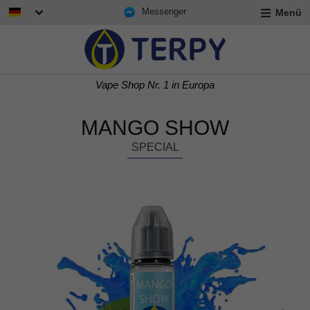
Messenger
Menü
rmenü
lappen
rmenü
Vape Shop Nr. 1 in Europa
lappen
rmenü
lappen
MANGO SHOW
SPECIAL