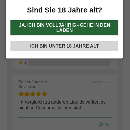
Sind Sie 18 Jahre alt?
Basierend auf 54 Bewertungen
Füge deine Bewertung hinzu
JA, ICH BIN VOLLJÄHRIG - GEHE IN DEN
LADEN
ICH BIN UNTER 18 JAHRE ALT
Rainer Jaurisch
6 März 2025
Reviewer
Im Vergleich zu anderen Liquids verliert es
nicht an Geschmacksintensität
(0)