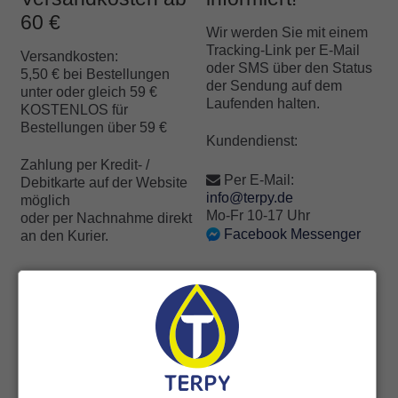
60 €
Wir werden Sie mit einem
Tracking-Link per E-Mail
Versandkosten:
oder SMS über den Status
5,50 € bei Bestellungen
der Sendung auf dem
unter oder gleich 59 €
Laufenden halten.
KOSTENLOS für
Bestellungen über 59 €
Kundendienst:
Zahlung per Kredit- /
Per E-Mail:
Debitkarte auf der Website
info@terpy.de
möglich
Mo-Fr 10-17 Uhr
oder per Nachnahme direkt
Facebook Messenger
an den Kurier.
54 Bewertungen für
MANGO SHOW
4,7