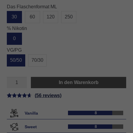
Das Flaschenformat ML
30
60
120
250
% Nikotin
0
VG/PG
50/50
70/30
COOKIES
In den Warenkorb
Menge
(
56
reviews)
Bewertet
56
mit
4.68
Vanilla
8
von 5,
basierend
Sweet
8
auf