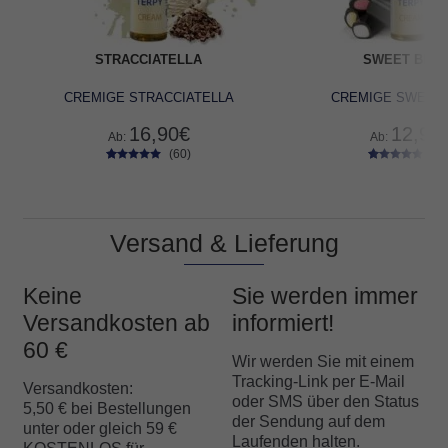
STRACCIATELLA
SWEET BLA
CREMIGE STRACCIATELLA
CREMIGE SWEET
16,90
€
12,90
Ab:
Ab:
(60)
(58
60
Bewertet
58
Bewertet
mit
4.72
mit
4.79
von 5,
von 5,
basierend
basierend
auf
auf
Versand & Lieferung
Kundenbe
Kundenbe
wertungen
wertungen
Keine
Sie werden immer
Versandkosten ab
informiert!
60 €
Wir werden Sie mit einem
Tracking-Link per E-Mail
Versandkosten:
oder SMS über den Status
5,50 € bei Bestellungen
der Sendung auf dem
unter oder gleich 59 €
Laufenden halten.