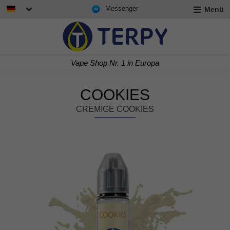
Messenger
Menü
rmenü
lappen
rmenü
a
Express Lieferung in 24/48
lappen
rmenü
lappen
COOKIES
CREMIGE COOKIES