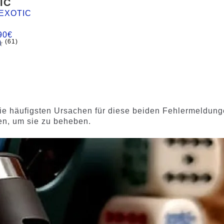
IC
EXOTIC
90
€
(61)
d
 die häufigsten Ursachen für diese beiden Fehlermeldun
en, um sie zu beheben.