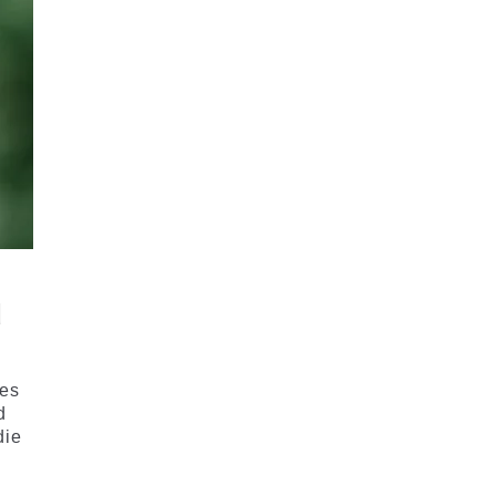
d
des
d
die