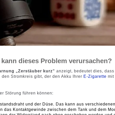
s kann dieses Problem verursachen?
arnung „Zerstäuber kurz“
anzeigt, bedeutet dies, dass
 den Stromkreis gibt, der den Akku Ihrer
E-Zigarette
mit
er Störung führen können:
standsdraht und der Düse. Das kann aus verschiedene
enn das Kontaktgewinde zwischen dem Tank und dem Mo
l kann der Widerstand nach oben geschoben werden und 