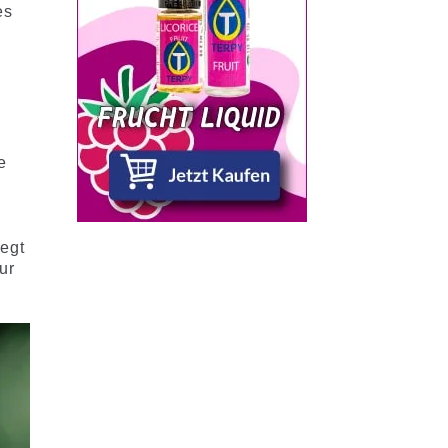
es
e
iegt
ur