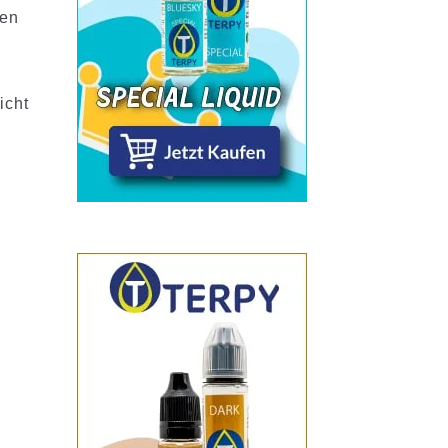
nen
icht