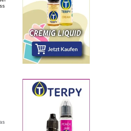
ss
e
das