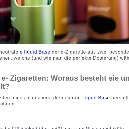
 neutrale
e liquid Base
der e-Zigarette aus zwei besond
sehen, welche (und wie man die perfekte Dosierung) wäh
r e- Zigaretten: Woraus besteht sie u
lt?
iten, muss man zuerst die neutrale
Liquid Base
herstell
utaten:
sche Flüssigkeit (das heißt, sie kann Wassermoleküle