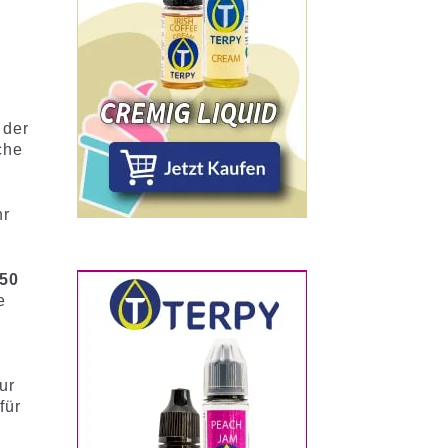
 der
che
hr
/50
e
ur
für