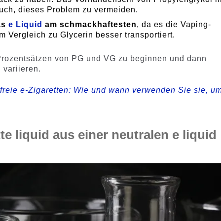
uch, dieses Problem zu vermeiden.
as
e Liquid
am schmackhaftesten
, da es die Vaping-
 Vergleich zu Glycerin besser transportiert.
n Prozentsätzen von PG und VG zu beginnen und dann
variieren.
nfreie e-Zigaretten: Wie und wann verwenden Sie sie, u
te liquid aus einer neutralen e liquid