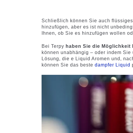
mit
4.60
mit
4.75
von 5,
von 5,
basieren
basieren
d auf
auf
Schließlich können Sie auch flüssiges
Kundenb
Kundenb
hinzufügen, aber es ist nicht unbedingt
ewertung
ewertung
Ihnen, ob Sie es hinzufügen wollen od
en
en
Bei Terpy
haben Sie die Möglichkeit 
können unabhängig – oder indem Sie u
Lösung, die e Liquid Aromen und, nach
können Sie das beste
dampfer Liquid
p