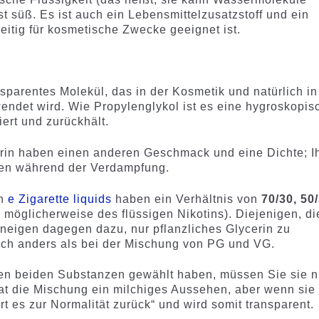
 süß. Es ist auch ein Lebensmittelzusatzstoff und ein
eitig für kosmetische Zwecke geeignet ist.
ansparentes Molekül, das in der Kosmetik und natürlich in
wendet wird. Wie Propylenglykol ist es eine hygroskopis
ert und zurückhält.
erin haben einen anderen Geschmack und eine Dichte; I
gen während der Verdampfung.
en
e Zigarette liquids
haben ein Verhältnis von
70/30, 50
möglicherweise des flüssigen Nikotins). Diejenigen, di
 neigen dagegen dazu, nur pflanzliches Glycerin zu
lich anders als bei der Mischung von PG und VG.
den beiden Substanzen gewählt haben, müssen Sie sie n
t die Mischung ein milchiges Aussehen, aber wenn sie 
t es zur Normalität zurück“ und wird somit transparent.