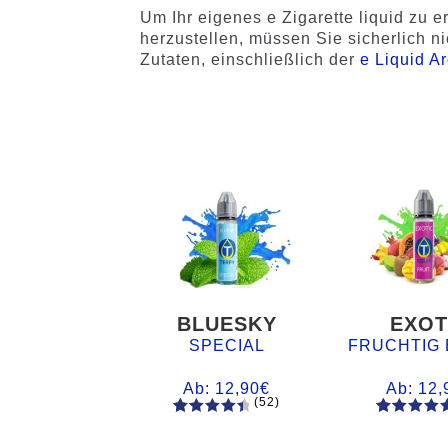
Um Ihr eigenes e Zigarette liquid zu e
herzustellen, müssen Sie sicherlich n
Zutaten, einschließlich der
e Liquid A
BLUESKY
EXOT
SPECIAL
FRUCHTIG 
Ab:
12,90
€
Ab:
12,
(52)
52
Bewertet
61
Bewertet