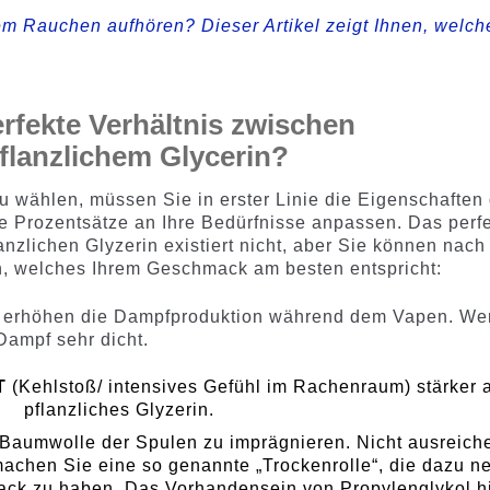
m Rauchen aufhören? Dieser Artikel zeigt Ihnen, welch
rfekte Verhältnis zwischen
flanzlichem Glycerin?
u wählen, müssen Sie in erster Linie die Eigenschaften
e Prozentsätze an Ihre Bedürfnisse anpassen. Das perf
nzlichen Glyzerin existiert nicht, aber Sie können nach
n, welches Ihrem Geschmack am besten entspricht:
n erhöhen die Dampfproduktion während dem Vapen. W
Dampf sehr dicht.
T
(Kehlstoß/ intensives Gefühl im Rachenraum) stärker 
pflanzliches Glyzerin.
 Baumwolle der Spulen zu imprägnieren. Nicht ausreich
 machen Sie eine so genannte „Trockenrolle“, die dazu ne
 zu haben. Das Vorhandensein von Propylenglykol hi