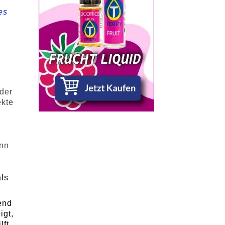
es
 der
ekte
enn
als
end
igt,
lft