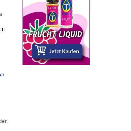
it
ich
um
 den