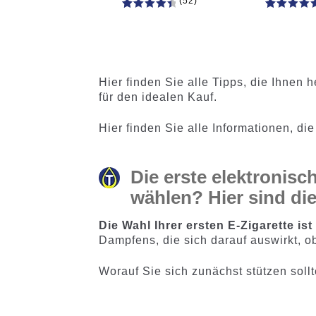
(52)
52
Bewertet
61
Bewertet
mit
4.60
mit
4.75
von 5,
von 5,
basieren
basieren
d auf
auf
Hier finden Sie alle Tipps, die Ihnen h
Kundenb
Kundenb
für den idealen Kauf.
ewertung
ewertung
en
en
Hier finden Sie alle Informationen, di
Die erste elektronisc
wählen? Hier sind di
Die Wahl Ihrer ersten E-Zigarette is
Dampfens, die sich darauf auswirkt, o
Worauf Sie sich zunächst stützen sollte