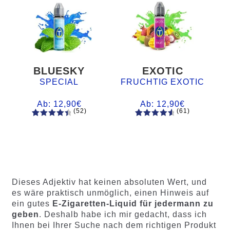
BLUESKY
EXOTIC
SPECIAL
FRUCHTIG EXOTIC
Ab:
12,90
€
Ab:
12,90
€
(52)
(61)
52
Bewertet
61
Bewertet
mit
4.60
mit
4.75
von 5,
von 5,
basieren
basierend
d auf
auf
Kundenb
Kundenb
Dieses Adjektiv hat keinen absoluten Wert, und
ewertung
ewertung
es wäre praktisch unmöglich, einen Hinweis auf
en
en
ein gutes
E-Zigaretten-Liquid für jedermann zu
geben
. Deshalb habe ich mir gedacht, dass ich
Ihnen bei Ihrer Suche nach dem richtigen Produkt