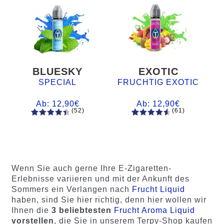
BLUESKY
EXOTIC
SPECIAL
FRUCHTIG EXOTIC
Ab:
12,90
€
Ab:
12,90
€
(52)
(61)
52
Bewertet
61
Bewertet
mit
4.60
mit
4.75
von 5,
von 5,
basieren
basierend
d auf
auf
Wenn Sie auch gerne Ihre E-Zigaretten-
Kundenb
Kundenb
Erlebnisse variieren und mit der Ankunft des
ewertung
ewertung
Sommers ein Verlangen nach
Frucht Liquid
en
en
haben, sind Sie hier richtig, denn hier wollen wir
Ihnen die
3 beliebtesten
Frucht Aroma Liquid
vorstellen
, die Sie in unserem Terpy-Shop kaufen