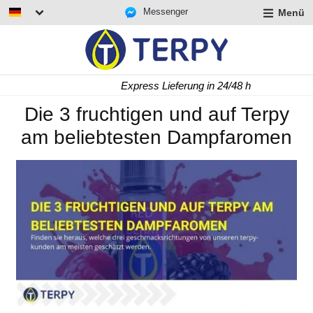
Messenger
Menü
rmenü
lappen
rmenü
Express Lieferung in 24/48 h
lappen
rmenü
Die 3 fruchtigen und auf Terpy
lappen
am beliebtesten Dampfaromen