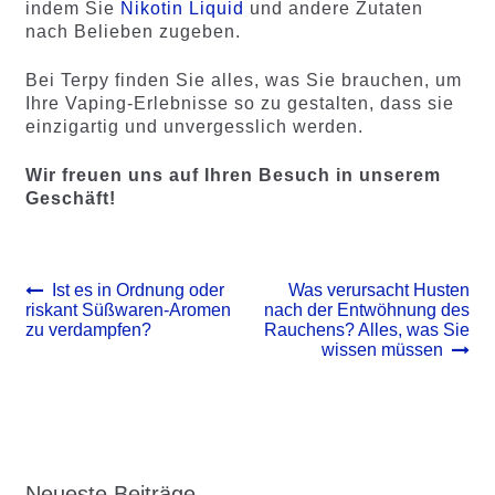
indem Sie
Nikotin Liquid
und andere Zutaten
nach Belieben zugeben.
Bei Terpy finden Sie alles, was Sie brauchen, um
Ihre Vaping-Erlebnisse so zu gestalten, dass sie
einzigartig und unvergesslich werden.
Wir freuen uns auf Ihren Besuch in unserem
Geschäft!
Beitrags-
Vorheriger
Nächster
Ist es in Ordnung oder
Was verursacht Husten
Beitrag:
Beitrag:
riskant Süßwaren-Aromen
nach der Entwöhnung des
Navigation
zu verdampfen?
Rauchens? Alles, was Sie
wissen müssen
Neueste Beiträge